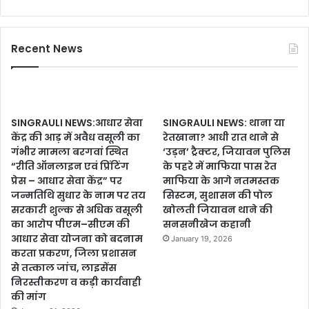
Recent News
SINGRAULI NEWS:आधार सेवा
SINGRAULI NEWS: थाना या
केंद्र की आड़ में अवैध वसूली का
रेतखाना? आधी रात थाने से
गंभीर मामला बरगवां स्थित
‘उड़न’ ट्रैक्टर, जियावन पुलिस
“रीति ऑनलाइन एवं प्रिंटिंग
के पहरे में माफिया पास रेत
प्रेस – आधार सेवा केंद्र” पर
माफिया के आगे नतमस्तक
जन्मतिथि सुधार के नाम पर तय
सिस्टम, सुशासन की पोल
सरकारी शुल्क से अधिक वसूली
खोलती जियावन थाने की
का आरोप पीएम–सीएम की
सनसनीखेज कहानी
आधार सेवा योजना को बदनाम
January 19, 2026
करता प्रकरण, जिला प्रशासन
से तत्काल जांच, लाइसेंस
निरस्तीकरण व कड़ी कार्यवाही
की मांग