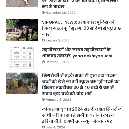
की जान साथ ही 2 वर्ष का बच्चा हुआ गम्भीर
रूप से घायल
November 26, 2023
SINGRAULI NEWS: हत्याकांड: पुलिस को
मिला महत्वपूर्ण सुराग, 03 संदिग्ध से पूछताछ
जारी
January 5, 2025
तहसीलदारों और नायब तहसीलदारों के
थोकबंद तबादले, yeha dekhiye suchi
October 8, 2023
सिंगरौली में तड़के सुबह ही हुआ बड़ा हादसा
बच्चों को लेने जा रही स्कूल बस हुई हादसे का
शिकार तकरीबन 30 से 40 बच्चे थे बस में
सवार कुछ बच्चे को चोट आई
February 5, 2024
लोकसभा चुनाव 2024 संसदीय क्षेत्र सिंगरौली
सीधी – 11 का सबसे सटीक नतीजा लाइव
इंडिया टीवी एमपी तक न्यूज नेटवर्क पर
June 4, 2024