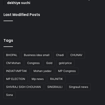
dekhiye suchi
Last Modified Posts
Tags
BHOPAL
Business idea small
Chadi
CHUNAV
CM Mohan
Congress
Gold
gold price
INDIATVMPTAK
Mohan yadav
MP Congress
MP ELECTION
Mp news
RAJNITIK
SHIVRAJ SIGH CHOUHAN
SINGRAULI
Singrauli news
Sona