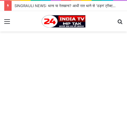
SINGRAULI NEWS: थाना या रेतखाना? आधी रात थाने से ‘उड़न’ ट्रैक्टर, जियावन पुलिस के पहरे में माफिया पास रेत माफिया के आगे नतमस्तक सिस्टम, सुशासन की पोल खोलती जियावन थाने की सनसनीखेज कहानी
Menu
S
fo