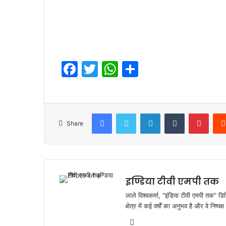
F
T
W
S
a
w
h
h
c
itt
at
ar
e
er
s
e
Facebook
Twitter
LinkedIn
Tumblr
Pinte
Share
b
A
o
p
o
p
k
इण्डिया टीवी एमपी तक
लाले विश्वकर्मा, "इंडिया टीवी एमपी तक" डि
क्षेत्र में कई वर्षों का अनुभव है और वे निष्
Website