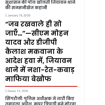
सुशासन की पोल खोलती जियावन थाने
की सनसनीखेज कहानी
January 19, 2026
“जब रखवाले ही सो
जाएँ…”—सीएम मोहन
यादव और डीजीपी
कैलाश मकवाना के
आदेश हवा में, जियावन
थाने में नशा-रेत-कबाड़
माफिया बेखौफ
January 13, 2026
सिंगरौली: पुलिस अधीक्षक ने जारी किए
तबादला आदेश, कपूर त्रिपाठी बने मोरवा