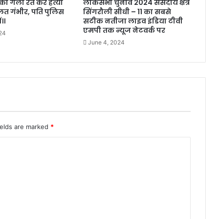
 का गला रेत कर हत्या
लोकसभा चुनाव 2024 संसदीय क्षेत्र
ालत गंभीर, पति पुलिस
सिंगरौली सीधी – 11 का सबसे
।।
सटीक नतीजा लाइव इंडिया टीवी
एमपी तक न्यूज नेटवर्क पर
24
June 4, 2024
ields are marked
*