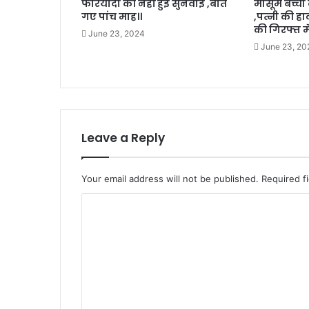
फरियादी की नहीं हुई सुनवाई ,बीत
मासूम बच्ची
गए पांच माह।।
,पत्नी की ह
की गिरफ्त में
June 23, 2024
June 23, 20
Leave a Reply
Your email address will not be published.
Required f
C
o
m
m
e
n