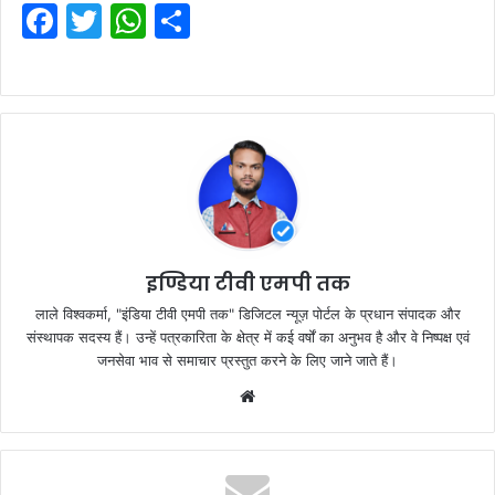
F
T
W
S
a
w
h
h
c
itt
at
ar
e
er
s
e
b
A
o
p
o
p
k
इण्डिया टीवी एमपी तक
लाले विश्वकर्मा, "इंडिया टीवी एमपी तक" डिजिटल न्यूज़ पोर्टल के प्रधान संपादक और
संस्थापक सदस्य हैं। उन्हें पत्रकारिता के क्षेत्र में कई वर्षों का अनुभव है और वे निष्पक्ष एवं
जनसेवा भाव से समाचार प्रस्तुत करने के लिए जाने जाते हैं।
Website