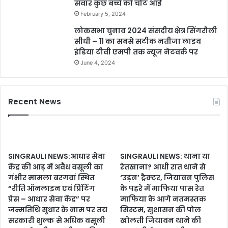
सवार कुछ बच्चे को चोट आई
February 5, 2024
लोकसभा चुनाव 2024 संसदीय क्षेत्र सिंगरौली
सीधी – 11 का सबसे सटीक नतीजा लाइव
इंडिया टीवी एमपी तक न्यूज नेटवर्क पर
June 4, 2024
Recent News
SINGRAULI NEWS:आधार सेवा
SINGRAULI NEWS: थाना या
केंद्र की आड़ में अवैध वसूली का
रेतखाना? आधी रात थाने से
गंभीर मामला बरगवां स्थित
‘उड़न’ ट्रैक्टर, जियावन पुलिस
“रीति ऑनलाइन एवं प्रिंटिंग
के पहरे में माफिया पास रेत
प्रेस – आधार सेवा केंद्र” पर
माफिया के आगे नतमस्तक
जन्मतिथि सुधार के नाम पर तय
सिस्टम, सुशासन की पोल
सरकारी शुल्क से अधिक वसूली
खोलती जियावन थाने की