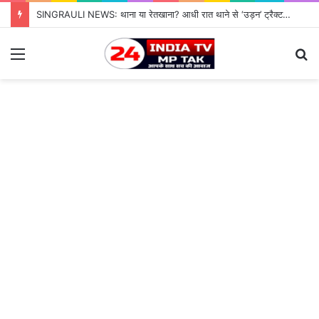
SINGRAULI NEWS: थाना या रेतखाना? आधी रात थाने से ‘उड़न’ ट्रैक्टर, जियावन पुलिस के पहरे में माफिया पास रेत माफिया के आगे नतमस्तक सिस्टम, सुशासन की पोल खोलती जियावन थाने की सनसनीखेज कहानी
Menu
S
fo