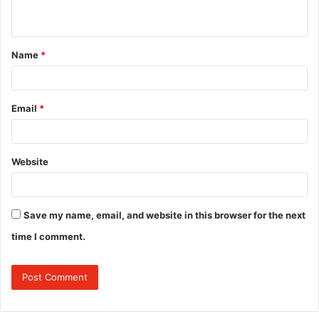
n
t
Name
*
*
Email
*
Website
Save my name, email, and website in this browser for the next
time I comment.