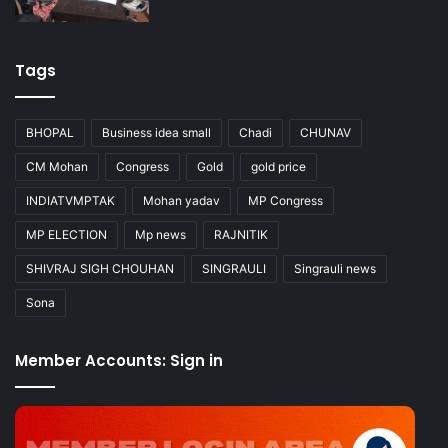
Tags
BHOPAL
Business idea small
Chadi
CHUNAV
CM Mohan
Congress
Gold
gold price
INDIATVMPTAK
Mohan yadav
MP Congress
MP ELECTION
Mp news
RAJNITIK
SHIVRAJ SIGH CHOUHAN
SINGRAULI
Singrauli news
Sona
Member Accounts: Sign in