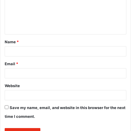
m
e
n
t
Name
*
*
Email
*
Website
Save my name, email, and website in this browser for the next
time I comment.