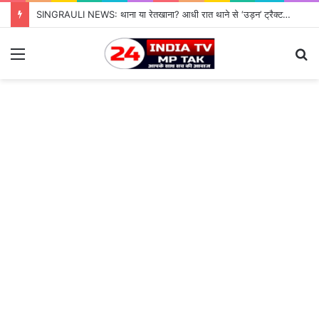
SINGRAULI NEWS: थाना या रेतखाना? आधी रात थाने से ‘उड़न’ ट्रैक्टर, जियावन पुलिस के पहरे में माफिया पास रेत माफिया के आगे नतमस्तक सिस्टम, सुशासन की पोल खोलती जियावन थाने की सनसनीखेज कहानी
Menu
S
fo