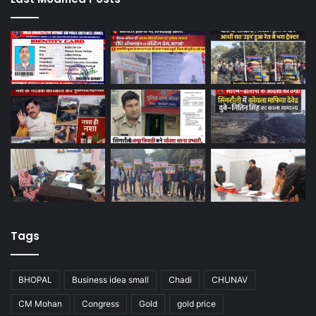
Tags
BHOPAL
Business idea small
Chadi
CHUNAV
CM Mohan
Congress
Gold
gold price