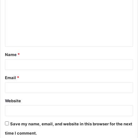
o
m
m
e
n
t
Name
*
*
Email
*
Website
Save my name, email, and website in this browser for the next
time I comment.