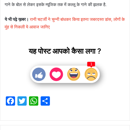
गाने के बोल से लेकर इसके म्यूजिक तक में कल्लू के गाने की झलक है.
ये भी पढ़े ख़बर।
रानी चटर्जी ने चुन्नी बांधकर किया इतना जबरदस्त डांस, लोगों के
मुंह से निकली ये आवाज जानिए
यह पोस्ट आपको कैसा लगा ?
1
F
T
W
S
a
w
h
h
c
itt
at
ar
e
er
s
e