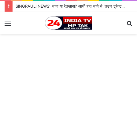
SINGRAULI NEWS: थाना या रेतखाना? आधी रात थाने से ‘उड़न’ ट्रैक्टर, जियावन पुलिस के पहरे में माफिया पास रेत माफिया के आगे नतमस्तक सिस्टम, सुशासन की पोल खोलती जियावन थाने की सनसनीखेज कहानी
Menu
S
fo