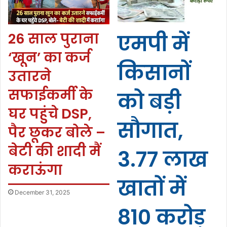
26 साल पुराना
एमपी में
‘खून’ का कर्ज
किसानों
उतारने
सफाईकर्मी के
को बड़ी
घर पहुंचे DSP,
सौगात,
पैर छूकर बोले –
बेटी की शादी मैं
3.77 लाख
कराऊंगा
खातों में
December 31, 2025
810 करोड़