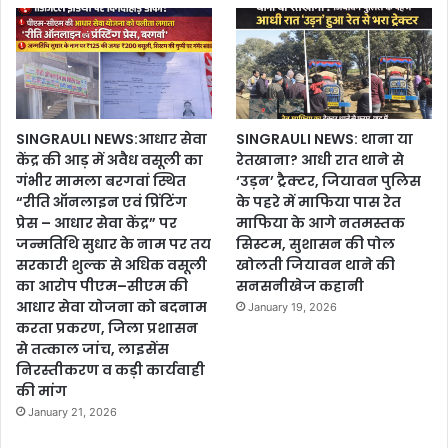
SINGRAULI NEWS:आधार सेवा
SINGRAULI NEWS: थाना या
केंद्र की आड़ में अवैध वसूली का
रेतखाना? आधी रात थाने से
गंभीर मामला बरगवां स्थित
‘उड़न’ ट्रैक्टर, जियावन पुलिस
“रीति ऑनलाइन एवं प्रिंटिंग
के पहरे में माफिया पास रेत
प्रेस – आधार सेवा केंद्र” पर
माफिया के आगे नतमस्तक
जन्मतिथि सुधार के नाम पर तय
सिस्टम, सुशासन की पोल
सरकारी शुल्क से अधिक वसूली
खोलती जियावन थाने की
का आरोप पीएम–सीएम की
सनसनीखेज कहानी
आधार सेवा योजना को बदनाम
January 19, 2026
करता प्रकरण, जिला प्रशासन
से तत्काल जांच, लाइसेंस
निरस्तीकरण व कड़ी कार्यवाही
की मांग
January 21, 2026