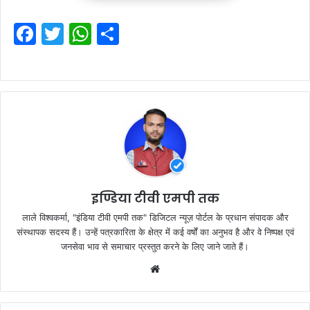
F
T
W
S
a
w
h
h
c
itt
at
ar
e
er
s
e
b
A
o
p
o
p
k
इण्डिया टीवी एमपी तक
लाले विश्वकर्मा, "इंडिया टीवी एमपी तक" डिजिटल न्यूज़ पोर्टल के प्रधान संपादक और
संस्थापक सदस्य हैं। उन्हें पत्रकारिता के क्षेत्र में कई वर्षों का अनुभव है और वे निष्पक्ष एवं
जनसेवा भाव से समाचार प्रस्तुत करने के लिए जाने जाते हैं।
Website