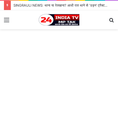
SINGRAULI NEWS: थाना या रेतखाना? आधी रात थाने से ‘उड़न’ ट्रैक्टर, जियावन पुलिस के पहरे में माफिया पास रेत माफिया के आगे नतमस्तक सिस्टम, सुशासन की पोल खोलती जियावन थाने की सनसनीखेज कहानी
Menu
S
fo