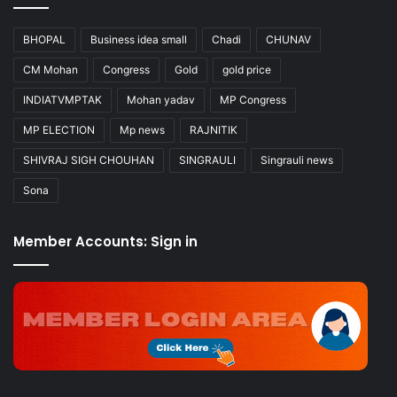
BHOPAL
Business idea small
Chadi
CHUNAV
CM Mohan
Congress
Gold
gold price
INDIATVMPTAK
Mohan yadav
MP Congress
MP ELECTION
Mp news
RAJNITIK
SHIVRAJ SIGH CHOUHAN
SINGRAULI
Singrauli news
Sona
Member Accounts: Sign in