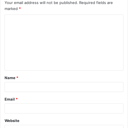
Your email address will not be published.
Required fields are
marked
*
C
o
m
m
e
n
t
Name
*
*
Email
*
Website