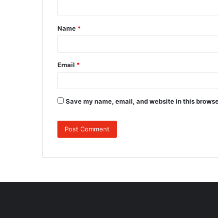
n
t
Name
*
*
Email
*
Save my name, email, and website in this browse