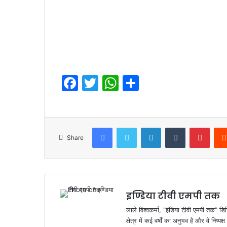
2
F
T
W
S
a
w
h
h
c
itt
at
ar
e
er
s
e
Facebook
Twitter
LinkedIn
Tumblr
Pinte
Share
b
A
o
p
o
p
k
इण्डिया टीवी एमपी तक
लाले विश्वकर्मा, "इंडिया टीवी एमपी तक" डि
क्षेत्र में कई वर्षों का अनुभव है और वे निष्