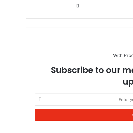
Website
With Pro
Subscribe to our ma
up
Enter
your
Email
address