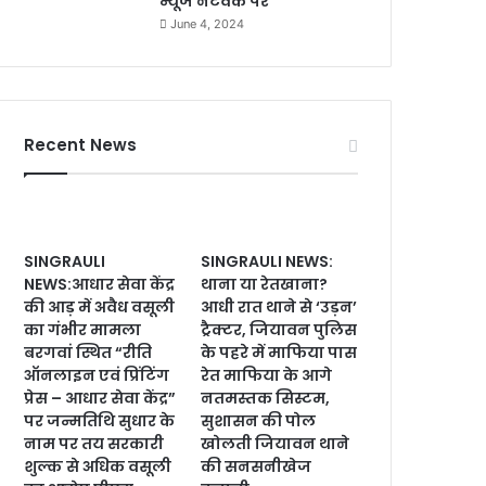
न्यूज नेटवर्क पर
June 4, 2024
Recent News
SINGRAULI
SINGRAULI NEWS:
NEWS:आधार सेवा केंद्र
थाना या रेतखाना?
की आड़ में अवैध वसूली
आधी रात थाने से ‘उड़न’
का गंभीर मामला
ट्रैक्टर, जियावन पुलिस
बरगवां स्थित “रीति
के पहरे में माफिया पास
ऑनलाइन एवं प्रिंटिंग
रेत माफिया के आगे
प्रेस – आधार सेवा केंद्र”
नतमस्तक सिस्टम,
पर जन्मतिथि सुधार के
सुशासन की पोल
नाम पर तय सरकारी
खोलती जियावन थाने
शुल्क से अधिक वसूली
की सनसनीखेज