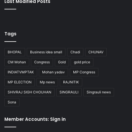
Last Modified Posts
Tags
BHOPAL
Business idea small
Chadi
CHUNAV
CM Mohan
Congress
Gold
gold price
INDIATVMPTAK
Mohan yadav
MP Congress
MP ELECTION
Mp news
RAJNITIK
SHIVRAJ SIGH CHOUHAN
SINGRAULI
Singrauli news
Sona
Member Accounts: Sign in