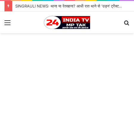
SINGRAULI NEWS: थाना या रेतखाना? आधी रात थाने से ‘उड़न’ ट्रैक्टर, जियावन पुलिस के पहरे में माफिया पास रेत माफिया के आगे नतमस्तक सिस्टम, सुशासन की पोल खोलती जियावन थाने की सनसनीखेज कहानी
Menu
S
fo