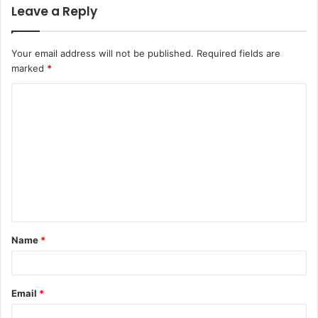
Leave a Reply
Your email address will not be published.
Required fields are
marked
*
C
o
m
m
e
n
t
Name
*
*
Email
*