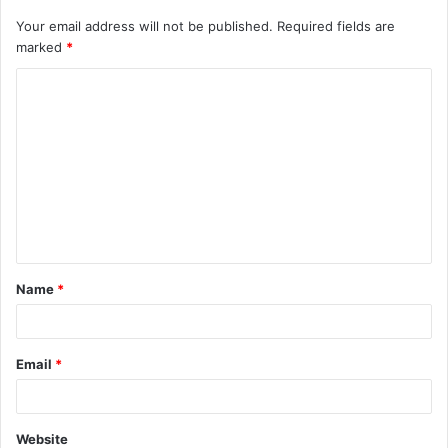
Your email address will not be published.
Required fields are
marked
*
C
o
m
m
e
n
t
Name
*
*
Email
*
Website