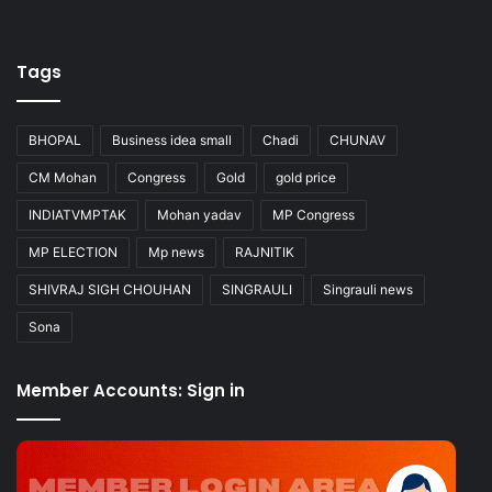
Tags
BHOPAL
Business idea small
Chadi
CHUNAV
CM Mohan
Congress
Gold
gold price
INDIATVMPTAK
Mohan yadav
MP Congress
MP ELECTION
Mp news
RAJNITIK
SHIVRAJ SIGH CHOUHAN
SINGRAULI
Singrauli news
Sona
Member Accounts: Sign in