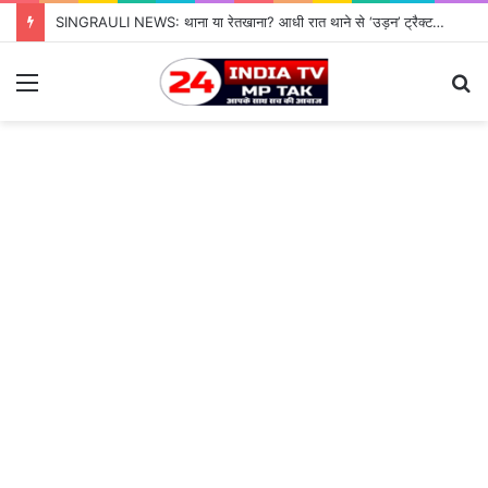
SINGRAULI NEWS: थाना या रेतखाना? आधी रात थाने से ‘उड़न’ ट्रैक्टर, जियावन पुलिस के पहरे में माफिया पास रेत माफिया के आगे नतमस्तक सिस्टम, सुशासन की पोल खोलती जियावन थाने की सनसनीखेज कहानी
Menu
S
fo