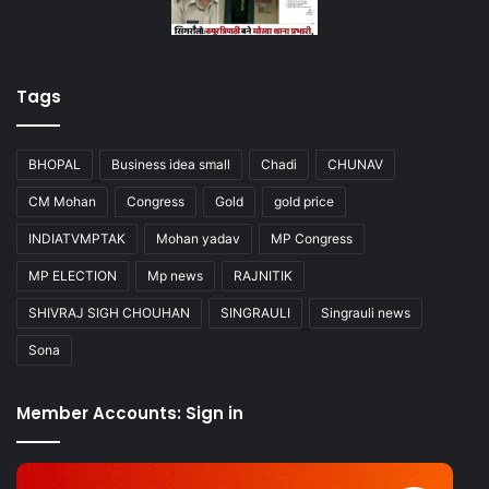
Tags
BHOPAL
Business idea small
Chadi
CHUNAV
CM Mohan
Congress
Gold
gold price
INDIATVMPTAK
Mohan yadav
MP Congress
MP ELECTION
Mp news
RAJNITIK
SHIVRAJ SIGH CHOUHAN
SINGRAULI
Singrauli news
Sona
Member Accounts: Sign in