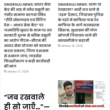
SINGRAULI NEWS:आधार सेवा
SINGRAULI NEWS: थाना या
केंद्र की आड़ में अवैध वसूली का
रेतखाना? आधी रात थाने से
गंभीर मामला बरगवां स्थित
‘उड़न’ ट्रैक्टर, जियावन पुलिस
“रीति ऑनलाइन एवं प्रिंटिंग
के पहरे में माफिया पास रेत
प्रेस – आधार सेवा केंद्र” पर
माफिया के आगे नतमस्तक
जन्मतिथि सुधार के नाम पर तय
सिस्टम, सुशासन की पोल
सरकारी शुल्क से अधिक वसूली
खोलती जियावन थाने की
का आरोप पीएम–सीएम की
सनसनीखेज कहानी
आधार सेवा योजना को बदनाम
January 19, 2026
करता प्रकरण, जिला प्रशासन
से तत्काल जांच, लाइसेंस
निरस्तीकरण व कड़ी कार्यवाही
की मांग
January 21, 2026
“जब रखवाले
ही सो जाएँ…”—