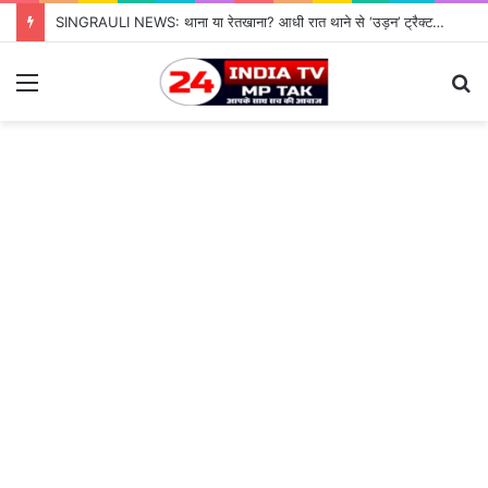
SINGRAULI NEWS: थाना या रेतखाना? आधी रात थाने से ‘उड़न’ ट्रैक्टर, जियावन पुलिस के पहरे में माफिया पास रेत माफिया के आगे नतमस्तक सिस्टम, सुशासन की पोल खोलती जियावन थाने की सनसनीखेज कहानी
Menu
S
fo