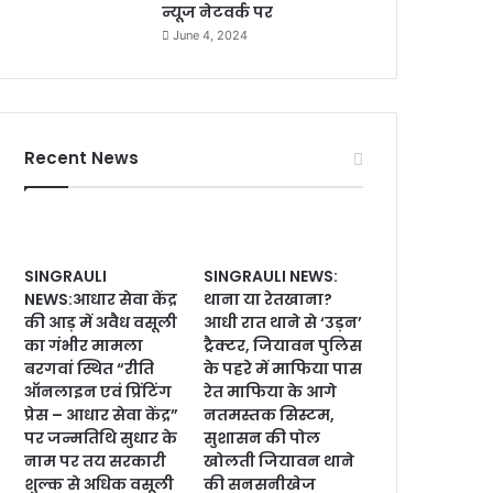
न्यूज नेटवर्क पर
June 4, 2024
Recent News
SINGRAULI
SINGRAULI NEWS:
NEWS:आधार सेवा केंद्र
थाना या रेतखाना?
की आड़ में अवैध वसूली
आधी रात थाने से ‘उड़न’
का गंभीर मामला
ट्रैक्टर, जियावन पुलिस
बरगवां स्थित “रीति
के पहरे में माफिया पास
ऑनलाइन एवं प्रिंटिंग
रेत माफिया के आगे
प्रेस – आधार सेवा केंद्र”
नतमस्तक सिस्टम,
पर जन्मतिथि सुधार के
सुशासन की पोल
नाम पर तय सरकारी
खोलती जियावन थाने
शुल्क से अधिक वसूली
की सनसनीखेज