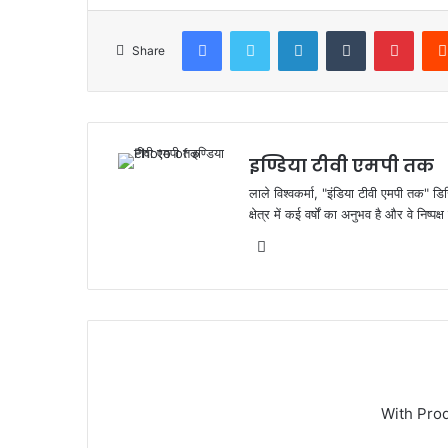
c
itt
at
ar
e
er
s
e
Facebook
Twitter
LinkedIn
Tumblr
Pinte
Share
b
A
o
p
o
p
k
इण्डिया टीवी एमपी तक
लाले विश्वकर्मा, "इंडिया टीवी एमपी तक" डि
क्षेत्र में कई वर्षों का अनुभव है और वे निष्
Website
With Pro