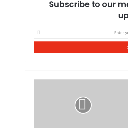
Subscribe to our ma
up
Enter
your
Email
address