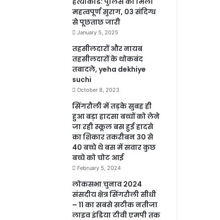
हत्याकांड: पुलिस को मिला
महत्वपूर्ण सुराग, 03 संदिग्ध
से पूछताछ जारी
January 5, 2025
तहसीलदारों और नायब
तहसीलदारों के थोकबंद
तबादले, yeha dekhiye
suchi
October 8, 2023
सिंगरौली में तड़के सुबह ही
हुआ बड़ा हादसा बच्चों को लेने
जा रही स्कूल बस हुई हादसे
का शिकार तकरीबन 30 से
40 बच्चे थे बस में सवार कुछ
बच्चे को चोट आई
February 5, 2024
लोकसभा चुनाव 2024
संसदीय क्षेत्र सिंगरौली सीधी
– 11 का सबसे सटीक नतीजा
लाइव इंडिया टीवी एमपी तक