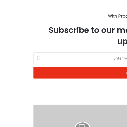
With Pro
Subscribe to our ma
up
Enter
your
Email
address