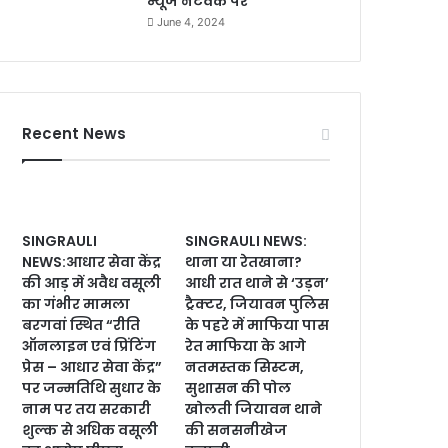
न्यूज नेटवर्क पर
June 4, 2024
Recent News
SINGRAULI
SINGRAULI NEWS:
NEWS:आधार सेवा केंद्र
थाना या रेतखाना?
की आड़ में अवैध वसूली
आधी रात थाने से ‘उड़न’
का गंभीर मामला
ट्रैक्टर, जियावन पुलिस
बरगवां स्थित “रीति
के पहरे में माफिया पास
ऑनलाइन एवं प्रिंटिंग
रेत माफिया के आगे
प्रेस – आधार सेवा केंद्र”
नतमस्तक सिस्टम,
पर जन्मतिथि सुधार के
सुशासन की पोल
नाम पर तय सरकारी
खोलती जियावन थाने
शुल्क से अधिक वसूली
की सनसनीखेज