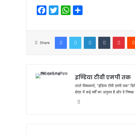
F
T
W
S
a
w
h
h
c
itt
at
ar
e
er
s
e
Facebook
Twitter
LinkedIn
Tumblr
Pinte
Share
b
A
o
p
o
p
k
इण्डिया टीवी एमपी तक
लाले विश्वकर्मा, "इंडिया टीवी एमपी तक" डि
क्षेत्र में कई वर्षों का अनुभव है और वे निष्
Website