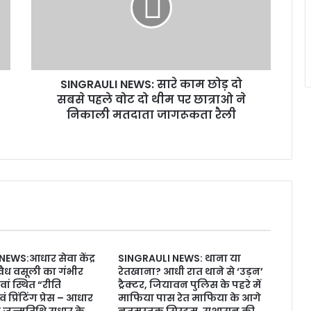
SINGRAULI NEWS: सारे काम छोड़ दो
सबसे पहले वोट दो थीम पर छात्राओ ने
निकाली मतदाता जागरूकता रैली
EWS:आधार सेवा केंद्र
SINGRAULI NEWS: थाना या
वैध वसूली का गंभीर
रेतखाना? आधी रात थाने से ‘उड़न’
ं स्थित “रीति
ट्रैक्टर, जियावन पुलिस के पहरे में
्रिंटिंग प्रेस – आधार
माफिया पास रेत माफिया के आगे
पर जन्मतिथि सुधार के
नतमस्तक सिस्टम, सुशासन की