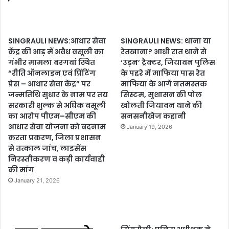
SINGRAULI NEWS:आधार सेवा
SINGRAULI NEWS: थाना या
केंद्र की आड़ में अवैध वसूली का
रेतखाना? आधी रात थाने से
गंभीर मामला बरगवां स्थित
‘उड़न’ ट्रैक्टर, जियावन पुलिस
“रीति ऑनलाइन एवं प्रिंटिंग
के पहरे में माफिया पास रेत
प्रेस – आधार सेवा केंद्र” पर
माफिया के आगे नतमस्तक
जन्मतिथि सुधार के नाम पर तय
सिस्टम, सुशासन की पोल
सरकारी शुल्क से अधिक वसूली
खोलती जियावन थाने की
का आरोप पीएम–सीएम की
सनसनीखेज कहानी
आधार सेवा योजना को बदनाम
January 19, 2026
करता प्रकरण, जिला प्रशासन
से तत्काल जांच, लाइसेंस
निरस्तीकरण व कड़ी कार्यवाही
की मांग
January 21, 2026