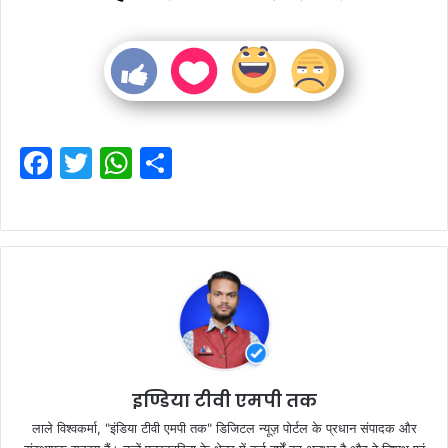
F
T
W
S
a
w
h
h
c
itt
at
ar
e
er
s
e
b
A
o
p
o
p
k
इण्डिया टीवी एमपी तक
लाले विश्वकर्मा, "इंडिया टीवी एमपी तक" डिजिटल न्यूज़ पोर्टल के प्रधान संपादक और