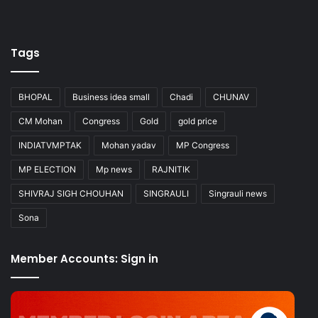
Tags
BHOPAL
Business idea small
Chadi
CHUNAV
CM Mohan
Congress
Gold
gold price
INDIATVMPTAK
Mohan yadav
MP Congress
MP ELECTION
Mp news
RAJNITIK
SHIVRAJ SIGH CHOUHAN
SINGRAULI
Singrauli news
Sona
Member Accounts: Sign in