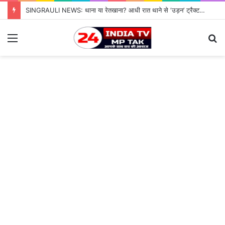
SINGRAULI NEWS: थाना या रेतखाना? आधी रात थाने से ‘उड़न’ ट्रैक्टर, जियावन पुलिस के पहरे में माफिया पास रेत माफिया के आगे नतमस्तक सिस्टम, सुशासन की पोल खोलती जियावन थाने की सनसनीखेज कहानी
Menu
S
fo