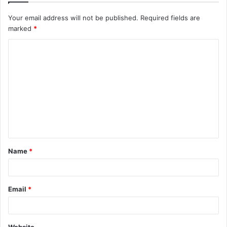
Your email address will not be published.
Required fields are
marked
*
C
o
m
m
e
n
t
Name
*
*
Email
*
Website