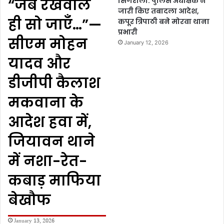
“जब रखवाले
सिंगरौली: पुलिस अधीक्षक ने
जारी किए तबादला आदेश,
ही सो जाएँ…”—
कपूर त्रिपाठी बने मोरवा थाना
प्रभारी
सीएम मोहन
January 12, 2026
यादव और
डीजीपी कैलाश
मकवाना के
आदेश हवा में,
जियावन थाने
में नशा-रेत-
कबाड़ माफिया
बेखौफ
January 13, 2026