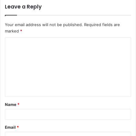
Leave a Reply
Your email address will not be published.
Required fields are
marked
*
C
o
m
m
e
n
t
Name
*
*
Email
*