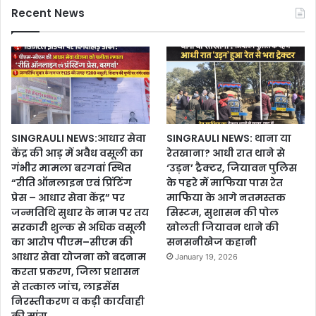
Recent News
SINGRAULI NEWS:आधार सेवा
SINGRAULI NEWS: थाना या
केंद्र की आड़ में अवैध वसूली का
रेतखाना? आधी रात थाने से
गंभीर मामला बरगवां स्थित
‘उड़न’ ट्रैक्टर, जियावन पुलिस
“रीति ऑनलाइन एवं प्रिंटिंग
के पहरे में माफिया पास रेत
प्रेस – आधार सेवा केंद्र” पर
माफिया के आगे नतमस्तक
जन्मतिथि सुधार के नाम पर तय
सिस्टम, सुशासन की पोल
सरकारी शुल्क से अधिक वसूली
खोलती जियावन थाने की
का आरोप पीएम–सीएम की
सनसनीखेज कहानी
आधार सेवा योजना को बदनाम
January 19, 2026
करता प्रकरण, जिला प्रशासन
से तत्काल जांच, लाइसेंस
निरस्तीकरण व कड़ी कार्यवाही