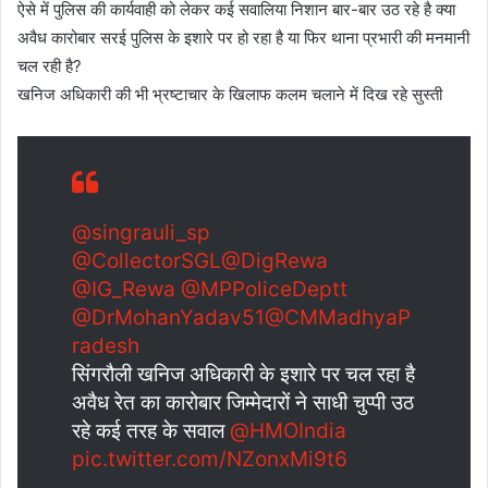
ऐसे में पुलिस की कार्यवाही को लेकर कई सवालिया निशान बार-बार उठ रहे है क्या
अवैध कारोबार सरई पुलिस के इशारे पर हो रहा है या फिर थाना प्रभारी की मनमानी
चल रही है?
खनिज अधिकारी की भी भ्रष्टाचार के खिलाफ कलम चलाने में दिख रहे सुस्ती
@singrauli_sp
@CollectorSGL
@DigRewa
@IG_Rewa
@MPPoliceDeptt
@DrMohanYadav51
@CMMadhyaP
radesh
सिंगरौली खनिज अधिकारी के इशारे पर चल रहा है
अवैध रेत का कारोबार जिम्मेदारों ने साधी चुप्पी उठ
रहे कई तरह के सवाल
@HMOIndia
pic.twitter.com/NZonxMi9t6