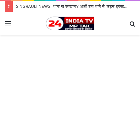
SINGRAULI NEWS: थाना या रेतखाना? आधी रात थाने से ‘उड़न’ ट्रैक्टर, जियावन पुलिस के पहरे में माफिया पास रेत माफिया के आगे नतमस्तक सिस्टम, सुशासन की पोल खोलती जियावन थाने की सनसनीखेज कहानी
Menu
S
fo