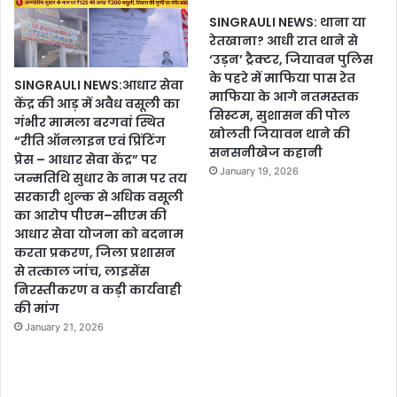
SINGRAULI NEWS: थाना या
रेतखाना? आधी रात थाने से
‘उड़न’ ट्रैक्टर, जियावन पुलिस
के पहरे में माफिया पास रेत
SINGRAULI NEWS:आधार सेवा
माफिया के आगे नतमस्तक
केंद्र की आड़ में अवैध वसूली का
सिस्टम, सुशासन की पोल
गंभीर मामला बरगवां स्थित
खोलती जियावन थाने की
“रीति ऑनलाइन एवं प्रिंटिंग
सनसनीखेज कहानी
प्रेस – आधार सेवा केंद्र” पर
January 19, 2026
जन्मतिथि सुधार के नाम पर तय
सरकारी शुल्क से अधिक वसूली
का आरोप पीएम–सीएम की
आधार सेवा योजना को बदनाम
करता प्रकरण, जिला प्रशासन
से तत्काल जांच, लाइसेंस
निरस्तीकरण व कड़ी कार्यवाही
की मांग
January 21, 2026