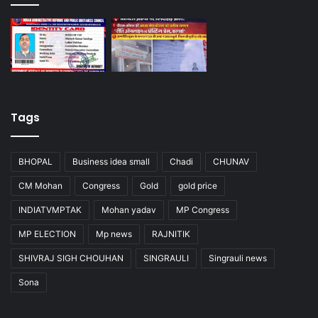
Tags
BHOPAL
Business idea small
Chadi
CHUNAV
CM Mohan
Congress
Gold
gold price
INDIATVMPTAK
Mohan yadav
MP Congress
MP ELECTION
Mp news
RAJNITIK
SHIVRAJ SIGH CHOUHAN
SINGRAULI
Singrauli news
Sona