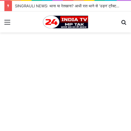
SINGRAULI NEWS: थाना या रेतखाना? आधी रात थाने से ‘उड़न’ ट्रैक्टर, जियावन पुलिस के पहरे में माफिया पास रेत माफिया के आगे नतमस्तक सिस्टम, सुशासन की पोल खोलती जियावन थाने की सनसनीखेज कहानी
Menu
S
fo