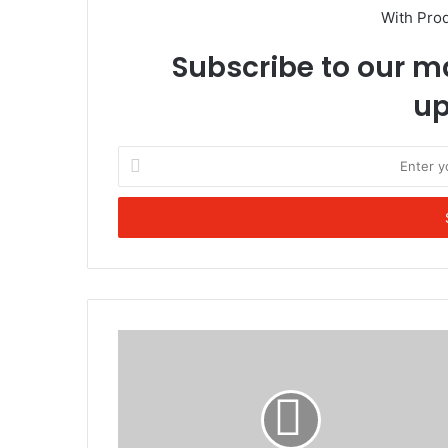
With Pro
Subscribe to our ma
up
Enter
your
Email
address