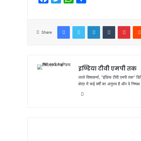
a
w
h
h
c
itt
at
ar
e
er
s
e
Facebook
Twitter
LinkedIn
Tumblr
Pinte
Share
b
A
o
p
o
p
k
इण्डिया टीवी एमपी तक
लाले विश्वकर्मा, "इंडिया टीवी एमपी तक" डि
क्षेत्र में कई वर्षों का अनुभव है और वे निष्
Website