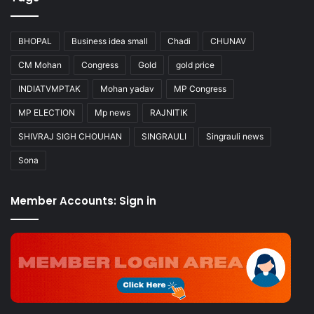
BHOPAL
Business idea small
Chadi
CHUNAV
CM Mohan
Congress
Gold
gold price
INDIATVMPTAK
Mohan yadav
MP Congress
MP ELECTION
Mp news
RAJNITIK
SHIVRAJ SIGH CHOUHAN
SINGRAULI
Singrauli news
Sona
Member Accounts: Sign in