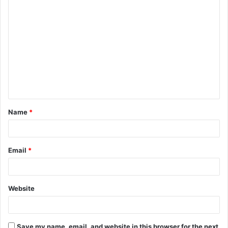
C
o
m
m
e
n
t
Name
*
*
Email
*
Website
Save my name, email, and website in this browser for the next