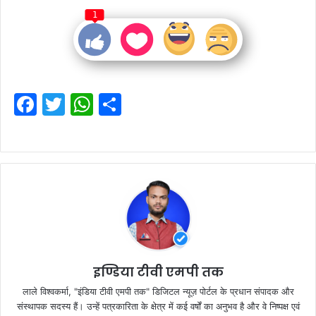
1
F
T
W
S
a
w
h
h
c
itt
at
ar
e
er
s
e
b
A
o
p
o
p
k
इण्डिया टीवी एमपी तक
लाले विश्वकर्मा, "इंडिया टीवी एमपी तक" डिजिटल न्यूज़ पोर्टल के प्रधान संपादक और
संस्थापक सदस्य हैं। उन्हें पत्रकारिता के क्षेत्र में कई वर्षों का अनुभव है और वे निष्पक्ष एवं