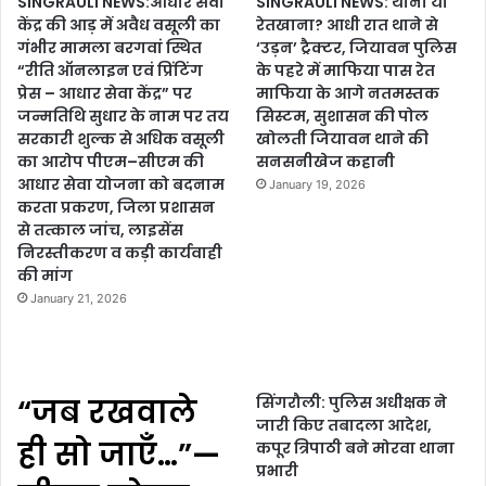
SINGRAULI NEWS:आधार सेवा
SINGRAULI NEWS: थाना या
केंद्र की आड़ में अवैध वसूली का
रेतखाना? आधी रात थाने से
गंभीर मामला बरगवां स्थित
‘उड़न’ ट्रैक्टर, जियावन पुलिस
“रीति ऑनलाइन एवं प्रिंटिंग
के पहरे में माफिया पास रेत
प्रेस – आधार सेवा केंद्र” पर
माफिया के आगे नतमस्तक
जन्मतिथि सुधार के नाम पर तय
सिस्टम, सुशासन की पोल
सरकारी शुल्क से अधिक वसूली
खोलती जियावन थाने की
का आरोप पीएम–सीएम की
सनसनीखेज कहानी
आधार सेवा योजना को बदनाम
January 19, 2026
करता प्रकरण, जिला प्रशासन
से तत्काल जांच, लाइसेंस
निरस्तीकरण व कड़ी कार्यवाही
की मांग
January 21, 2026
“जब रखवाले
सिंगरौली: पुलिस अधीक्षक ने
जारी किए तबादला आदेश,
ही सो जाएँ…”—
कपूर त्रिपाठी बने मोरवा थाना
प्रभारी