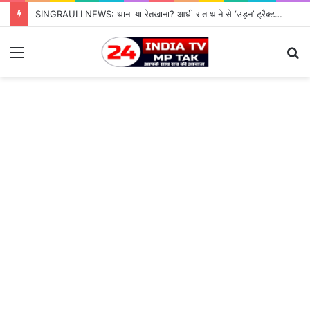
SINGRAULI NEWS: थाना या रेतखाना? आधी रात थाने से ‘उड़न’ ट्रैक्टर, जियावन पुलिस के पहरे में माफिया पास रेत माफिया के आगे नतमस्तक सिस्टम, सुशासन की पोल खोलती जियावन थाने की सनसनीखेज कहानी
Menu
S
fo