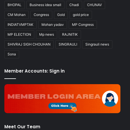
BHOPAL
Business idea small
Chadi
CHUNAV
CM Mohan
Congress
Gold
gold price
INDIATVMPTAK
Mohan yadav
MP Congress
MP ELECTION
Mp news
RAJNITIK
SHIVRAJ SIGH CHOUHAN
SINGRAULI
Singrauli news
Sona
Member Accounts: Sign in
Meet Our Team