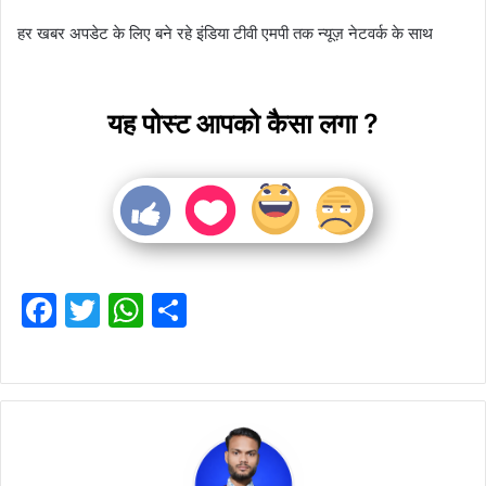
हर खबर अपडेट के लिए बने रहे इंडिया टीवी एमपी तक न्यूज़ नेटवर्क के साथ
यह पोस्ट आपको कैसा लगा ?
F
T
W
S
a
w
h
h
c
itt
at
ar
e
er
s
e
b
A
o
p