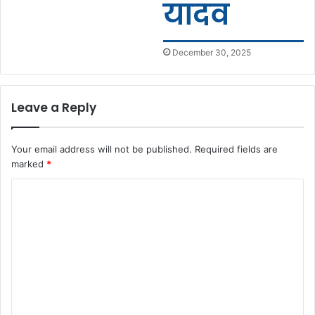
यादव
December 30, 2025
Leave a Reply
Your email address will not be published.
Required fields are
marked
*
C
o
m
m
e
n