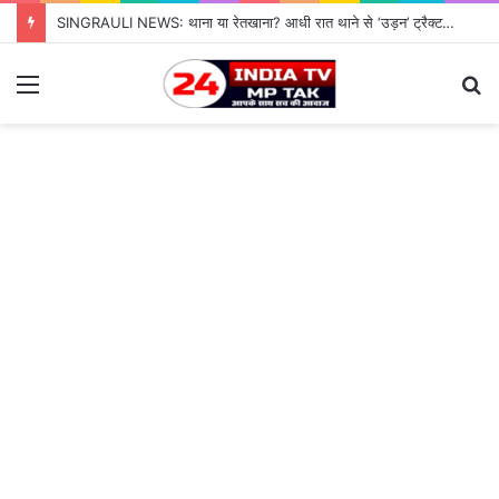
SINGRAULI NEWS: थाना या रेतखाना? आधी रात थाने से ‘उड़न’ ट्रैक्टर, जियावन पुलिस के पहरे में माफिया पास रेत माफिया के आगे नतमस्तक सिस्टम, सुशासन की पोल खोलती जियावन थाने की सनसनीखेज कहानी
Menu
S
fo