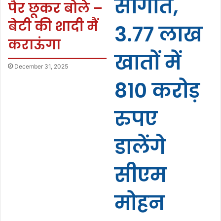
सौगात,
पैर छूकर बोले –
बेटी की शादी मैं
3.77 लाख
कराऊंगा
खातों में
December 31, 2025
810 करोड़
रुपए
डालेंगे
सीएम
मोहन