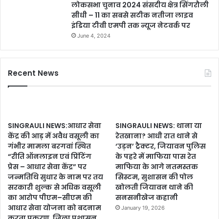
लोकसभा चुनाव 2024 संसदीय क्षेत्र सिंगरौली
सीधी – 11 का सबसे सटीक नतीजा लाइव
इंडिया टीवी एमपी तक न्यूज नेटवर्क पर
June 4, 2024
Recent News
SINGRAULI NEWS:आधार सेवा
SINGRAULI NEWS: थाना या
केंद्र की आड़ में अवैध वसूली का
रेतखाना? आधी रात थाने से
गंभीर मामला बरगवां स्थित
‘उड़न’ ट्रैक्टर, जियावन पुलिस
“रीति ऑनलाइन एवं प्रिंटिंग
के पहरे में माफिया पास रेत
प्रेस – आधार सेवा केंद्र” पर
माफिया के आगे नतमस्तक
जन्मतिथि सुधार के नाम पर तय
सिस्टम, सुशासन की पोल
सरकारी शुल्क से अधिक वसूली
खोलती जियावन थाने की
का आरोप पीएम–सीएम की
सनसनीखेज कहानी
आधार सेवा योजना को बदनाम
January 19, 2026
करता प्रकरण, जिला प्रशासन