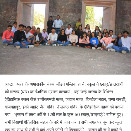
आष्टा ।षहर कि अषासकीय संस्था मॉडर्न पब्लिक हा.से. स्कूल ने छात्र/छात्राओं
को माण्डव (धार) का षैक्षणिक भ्रमण करवाया। वहां उन्हे माण्डव के विभिन्न
ऐतिहासिक स्थल जैसे रानीरूपमती महल, जहाज महल, हिन्डोला महल, चम्पा बाउड़ी,
बाजबहादुर, इको प्वाइंट जैन मंदिर, नीलकंठ मंदिर, के ऐतिहासिक महत्व को बताया
गया। भ्रमण में कक्षा 9वीं से 12वीं तक के कुल 50 छात्र/छात्राएंे षामिल हुए।
सभी विद्यार्थी ऐतिहासिक महत्व के बारे मे जान कर व सभी जगह पर घुम कर बहुत
खुष हुए साथ ही सभी ने वहां अपने फोटो भी खिचवाएंे। यात्रा की सभी बच्चो ने