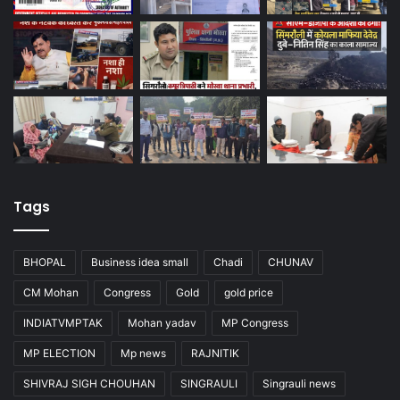
Tags
BHOPAL
Business idea small
Chadi
CHUNAV
CM Mohan
Congress
Gold
gold price
INDIATVMPTAK
Mohan yadav
MP Congress
MP ELECTION
Mp news
RAJNITIK
SHIVRAJ SIGH CHOUHAN
SINGRAULI
Singrauli news