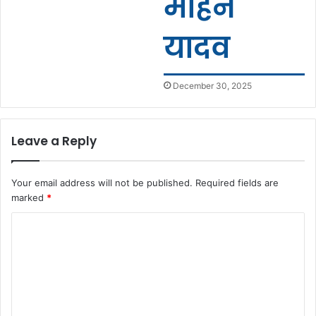
मोहन
यादव
December 30, 2025
Leave a Reply
Your email address will not be published.
Required fields are
marked
*
C
o
m
m
e