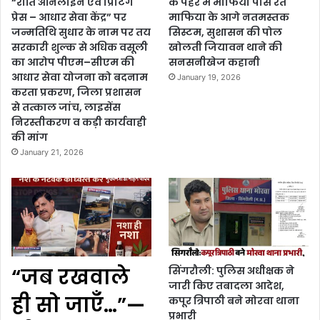
“रीति ऑनलाइन एवं प्रिंटिंग
के पहरे में माफिया पास रेत
प्रेस – आधार सेवा केंद्र” पर
माफिया के आगे नतमस्तक
जन्मतिथि सुधार के नाम पर तय
सिस्टम, सुशासन की पोल
सरकारी शुल्क से अधिक वसूली
खोलती जियावन थाने की
का आरोप पीएम–सीएम की
सनसनीखेज कहानी
आधार सेवा योजना को बदनाम
January 19, 2026
करता प्रकरण, जिला प्रशासन
से तत्काल जांच, लाइसेंस
निरस्तीकरण व कड़ी कार्यवाही
की मांग
January 21, 2026
“जब रखवाले
सिंगरौली: पुलिस अधीक्षक ने
जारी किए तबादला आदेश,
ही सो जाएँ…”—
कपूर त्रिपाठी बने मोरवा थाना
प्रभारी