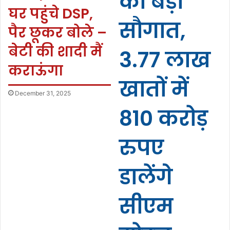
को बड़ी
घर पहुंचे DSP,
सौगात,
पैर छूकर बोले –
बेटी की शादी मैं
3.77 लाख
कराऊंगा
खातों में
December 31, 2025
810 करोड़
रुपए
डालेंगे
सीएम