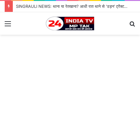
SINGRAULI NEWS: थाना या रेतखाना? आधी रात थाने से ‘उड़न’ ट्रैक्टर, जियावन पुलिस के पहरे में माफिया पास रेत माफिया के आगे नतमस्तक सिस्टम, सुशासन की पोल खोलती जियावन थाने की सनसनीखेज कहानी
Menu
S
fo