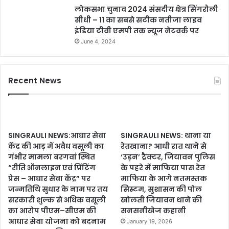
लोकसभा चुनाव 2024 संसदीय क्षेत्र सिंगरौली
सीधी – 11 का सबसे सटीक नतीजा लाइव
इंडिया टीवी एमपी तक न्यूज नेटवर्क पर
June 4, 2024
Recent News
SINGRAULI NEWS:आधार सेवा
SINGRAULI NEWS: थाना या
केंद्र की आड़ में अवैध वसूली का
रेतखाना? आधी रात थाने से
गंभीर मामला बरगवां स्थित
‘उड़न’ ट्रैक्टर, जियावन पुलिस
“रीति ऑनलाइन एवं प्रिंटिंग
के पहरे में माफिया पास रेत
प्रेस – आधार सेवा केंद्र” पर
माफिया के आगे नतमस्तक
जन्मतिथि सुधार के नाम पर तय
सिस्टम, सुशासन की पोल
सरकारी शुल्क से अधिक वसूली
खोलती जियावन थाने की
का आरोप पीएम–सीएम की
सनसनीखेज कहानी
आधार सेवा योजना को बदनाम
January 19, 2026