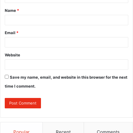
t
Name
*
*
Email
*
Website
Save my name, email, and website in this browser for the next
time I comment.
Popular
Recent
Comments