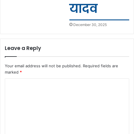
यादव
December 30, 2025
Leave a Reply
Your email address will not be published.
Required fields are
marked
*
C
o
m
m
e
n