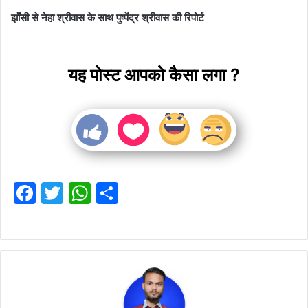
झांँसी से नेहा श्रीवास के साथ पुष्पेंद्र श्रीवास की रिपोर्ट
यह पोस्ट आपको कैसा लगा ?
F
T
W
S
a
w
h
h
c
itt
at
ar
e
er
s
e
b
A
o
p