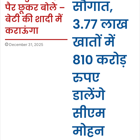
सौगात,
पैर छूकर बोले –
बेटी की शादी मैं
3.77 लाख
कराऊंगा
खातों में
December 31, 2025
810 करोड़
रुपए
डालेंगे
सीएम
मोहन