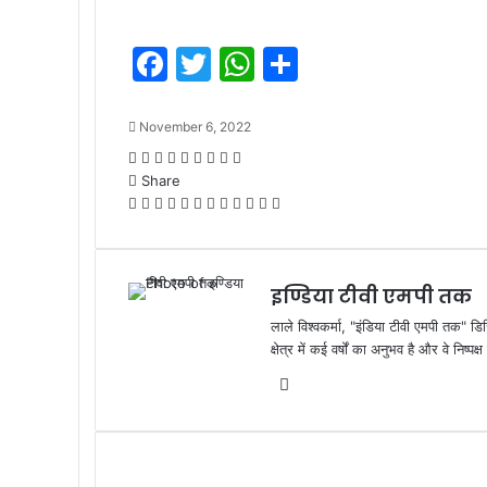
F
T
W
S
a
w
h
h
c
itt
at
ar
November 6, 2022
e
er
s
e
Facebook
Twitter
LinkedIn
Tumblr
Pinterest
Reddit
VKontakte
Odnoklassniki
Pocket
Share
b
A
Facebook
Twitter
LinkedIn
Tumblr
Pinterest
Reddit
VKontakte
Odnoklassniki
Pocket
WhatsApp
Share
Print
o
p
via
Email
o
p
इण्डिया टीवी एमपी तक
k
लाले विश्वकर्मा, "इंडिया टीवी एमपी तक" डि
क्षेत्र में कई वर्षों का अनुभव है और वे निष्
Website