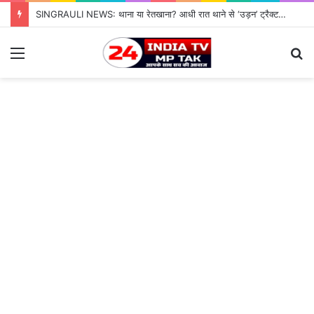
SINGRAULI NEWS: थाना या रेतखाना? आधी रात थाने से ‘उड़न’ ट्रैक्टर, जियावन पुलिस के पहरे में माफिया पास रेत माफिया के आगे नतमस्तक सिस्टम, सुशासन की पोल खोलती जियावन थाने की सनसनीखेज कहानी
Menu
S
fo