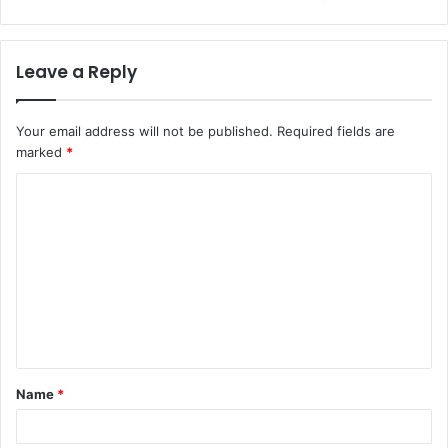
Leave a Reply
Your email address will not be published.
Required fields are
marked
*
C
o
m
m
e
n
t
Name
*
*