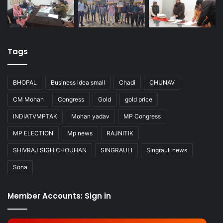
Tags
BHOPAL
Business idea small
Chadi
CHUNAV
CM Mohan
Congress
Gold
gold price
INDIATVMPTAK
Mohan yadav
MP Congress
MP ELECTION
Mp news
RAJNITIK
SHIVRAJ SIGH CHOUHAN
SINGRAULI
Singrauli news
Sona
Member Accounts: Sign in