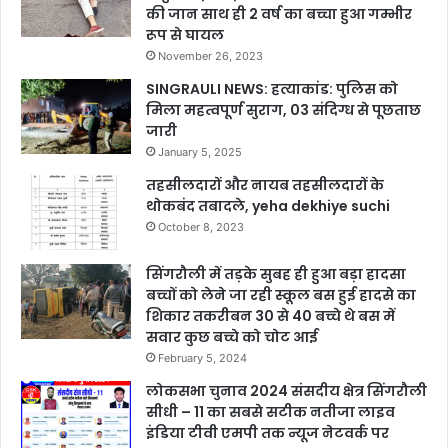
की जान साथ ही 2 वर्ष का बच्चा हुआ गम्भीर
रूप से घायल
November 26, 2023
SINGRAULI NEWS: हत्याकांड: पुलिस को
मिला महत्वपूर्ण सुराग, 03 संदिग्ध से पूछताछ
जारी
January 5, 2025
तहसीलदारों और नायब तहसीलदारों के
थोकबंद तबादले, yeha dekhiye suchi
October 8, 2023
सिंगरौली में तड़के सुबह ही हुआ बड़ा हादसा
बच्चों को लेने जा रही स्कूल बस हुई हादसे का
शिकार तकरीबन 30 से 40 बच्चे थे बस में
सवार कुछ बच्चे को चोट आई
February 5, 2024
लोकसभा चुनाव 2024 संसदीय क्षेत्र सिंगरौली
सीधी – 11 का सबसे सटीक नतीजा लाइव
इंडिया टीवी एमपी तक न्यूज नेटवर्क पर