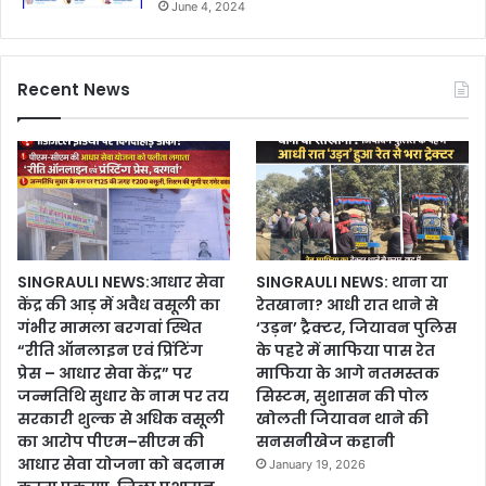
June 4, 2024
Recent News
SINGRAULI NEWS:आधार सेवा
SINGRAULI NEWS: थाना या
केंद्र की आड़ में अवैध वसूली का
रेतखाना? आधी रात थाने से
गंभीर मामला बरगवां स्थित
‘उड़न’ ट्रैक्टर, जियावन पुलिस
“रीति ऑनलाइन एवं प्रिंटिंग
के पहरे में माफिया पास रेत
प्रेस – आधार सेवा केंद्र” पर
माफिया के आगे नतमस्तक
जन्मतिथि सुधार के नाम पर तय
सिस्टम, सुशासन की पोल
सरकारी शुल्क से अधिक वसूली
खोलती जियावन थाने की
का आरोप पीएम–सीएम की
सनसनीखेज कहानी
आधार सेवा योजना को बदनाम
January 19, 2026