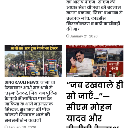
का आरोप पीएम–सीएम की
आधार सेवा योजना को बदनाम
करता प्रकरण, जिला प्रशासन से
तत्काल जांच, लाइसेंस
निरस्तीकरण व कड़ी कार्यवाही
की मांग
January 21, 2026
SINGRAULI NEWS: थाना या
“जब रखवाले ही
रेतखाना? आधी रात थाने से
‘उड़न’ ट्रैक्टर, जियावन पुलिस
सो जाएँ…”—
के पहरे में माफिया पास रेत
माफिया के आगे नतमस्तक
सीएम मोहन
सिस्टम, सुशासन की पोल
खोलती जियावन थाने की
यादव और
सनसनीखेज कहानी
January 19, 2026