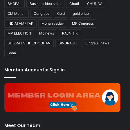
BHOPAL
Business idea small
Chadi
CHUNAV
CM Mohan
Congress
Gold
gold price
INDIATVMPTAK
Mohan yadav
MP Congress
MP ELECTION
Mp news
RAJNITIK
SHIVRAJ SIGH CHOUHAN
SINGRAULI
Singrauli news
Sona
Member Accounts: Sign in
Meet Our Team