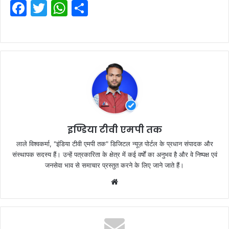
F
T
W
S
a
w
h
h
c
itt
at
ar
e
er
s
e
b
A
o
p
o
p
k
इण्डिया टीवी एमपी तक
लाले विश्वकर्मा, "इंडिया टीवी एमपी तक" डिजिटल न्यूज़ पोर्टल के प्रधान संपादक और
संस्थापक सदस्य हैं। उन्हें पत्रकारिता के क्षेत्र में कई वर्षों का अनुभव है और वे निष्पक्ष एवं
जनसेवा भाव से समाचार प्रस्तुत करने के लिए जाने जाते हैं।
Website