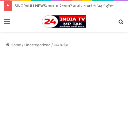
“जब रखवाले ही सो जाएँ…”—सी
Menu
S
fo
Home
/
Uncategorized
/
मध्य प्रदेश