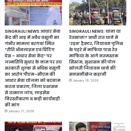
SINGRAULI NEWS:आधार सेवा
SINGRAULI NEWS: थाना या
केंद्र की आड़ में अवैध वसूली का
रेतखाना? आधी रात थाने से
गंभीर मामला बरगवां स्थित
‘उड़न’ ट्रैक्टर, जियावन पुलिस
“रीति ऑनलाइन एवं प्रिंटिंग
के पहरे में माफिया पास रेत
प्रेस – आधार सेवा केंद्र” पर
माफिया के आगे नतमस्तक
जन्मतिथि सुधार के नाम पर तय
सिस्टम, सुशासन की पोल
सरकारी शुल्क से अधिक वसूली
खोलती जियावन थाने की
का आरोप पीएम–सीएम की
सनसनीखेज कहानी
आधार सेवा योजना को बदनाम
January 19, 2026
करता प्रकरण, जिला प्रशासन
से तत्काल जांच, लाइसेंस
निरस्तीकरण व कड़ी कार्यवाही
की मांग
January 21, 2026