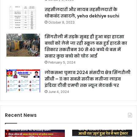
तहसीलदारों और नायब तहसीलदारों के
थोकबंद तबादले, yeha dekhiye suchi
October 8, 2023
सिंगरौली में तड़के सुबह ही हुआ बड़ा हादसा
बच्चों को लेने जा रही स्कूल बस हुई हादसे का
शिकार तकरीबन 30 से 40 बच्चे थे बस में
सवार कुछ बच्चे को चोट आई
February 5, 2024
लोकसभा चुनाव 2024 संसदीय क्षेत्र सिंगरौली
सीधी – 11 का सबसे सटीक नतीजा लाइव
इंडिया टीवी एमपी तक न्यूज नेटवर्क पर
June 4, 2024
Recent News