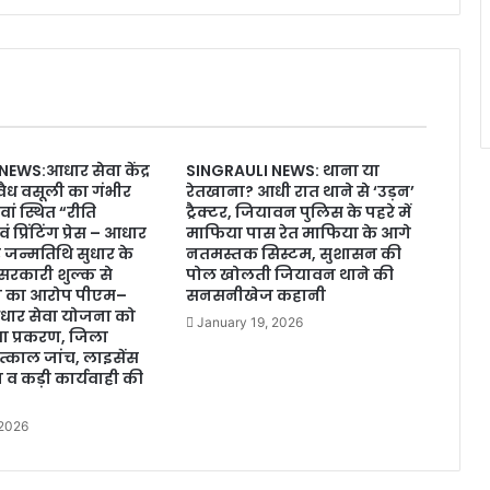
EWS:आधार सेवा केंद्र
SINGRAULI NEWS: थाना या
वैध वसूली का गंभीर
रेतखाना? आधी रात थाने से ‘उड़न’
ं स्थित “रीति
ट्रैक्टर, जियावन पुलिस के पहरे में
्रिंटिंग प्रेस – आधार
माफिया पास रेत माफिया के आगे
पर जन्मतिथि सुधार के
नतमस्तक सिस्टम, सुशासन की
सरकारी शुल्क से
पोल खोलती जियावन थाने की
ी का आरोप पीएम–
सनसनीखेज कहानी
ार सेवा योजना को
January 19, 2026
 प्रकरण, जिला
तत्काल जांच, लाइसेंस
व कड़ी कार्यवाही की
 2026