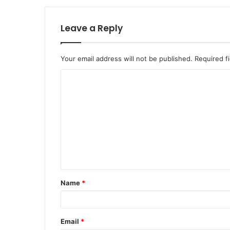
Leave a Reply
Your email address will not be published.
Required f
C
o
m
m
e
n
t
Name
*
*
Email
*