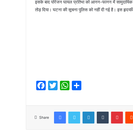
इसके बाद परिजन घायल प्रतिभा को आनन-फानन में सामुदायिक स्वास
तोड़ दिया। घटना की सूचना पुलिस को नहीं दी गई है। इस हृदयवि
F
T
W
S
a
w
h
h
c
itt
at
ar
e
er
s
e
Facebook
Twitter
LinkedIn
Tumblr
Pinte
Share
b
A
o
p