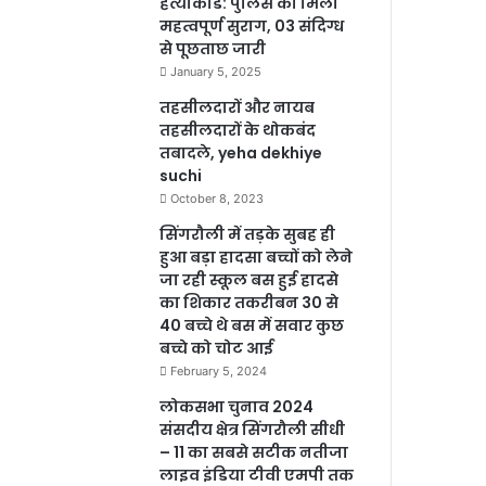
हत्याकांड: पुलिस को मिला
महत्वपूर्ण सुराग, 03 संदिग्ध
से पूछताछ जारी
January 5, 2025
तहसीलदारों और नायब
तहसीलदारों के थोकबंद
तबादले, yeha dekhiye
suchi
October 8, 2023
सिंगरौली में तड़के सुबह ही
हुआ बड़ा हादसा बच्चों को लेने
जा रही स्कूल बस हुई हादसे
का शिकार तकरीबन 30 से
40 बच्चे थे बस में सवार कुछ
बच्चे को चोट आई
February 5, 2024
लोकसभा चुनाव 2024
संसदीय क्षेत्र सिंगरौली सीधी
– 11 का सबसे सटीक नतीजा
लाइव इंडिया टीवी एमपी तक