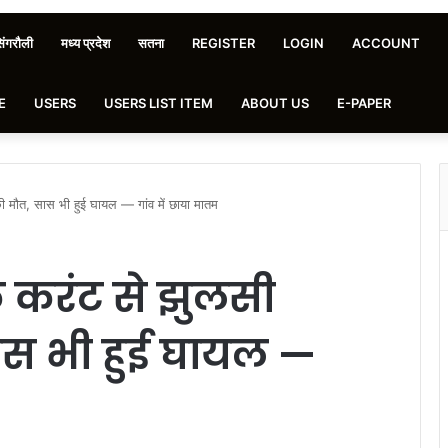
िंगरौली
मध्य प्रदेश
सतना
REGISTER
LOGIN
ACCOUNT
E
USERS
USERS LIST ITEM
ABOUT US
E-PAPER
मौत, सास भी हुई घायल — गांव में छाया मातम
े करंट से झुलसी
ास भी हुई घायल —