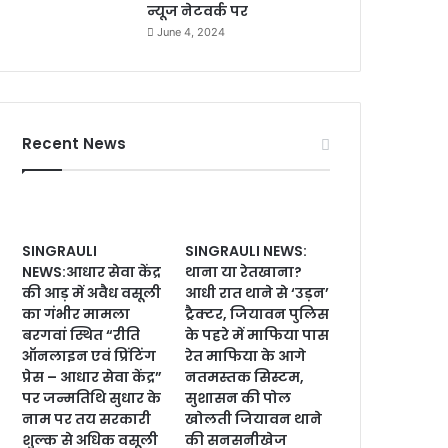
न्यूज नेटवर्क पर
June 4, 2024
Recent News
SINGRAULI
SINGRAULI NEWS:
NEWS:आधार सेवा केंद्र
थाना या रेतखाना?
की आड़ में अवैध वसूली
आधी रात थाने से ‘उड़न’
का गंभीर मामला
ट्रैक्टर, जियावन पुलिस
बरगवां स्थित “रीति
के पहरे में माफिया पास
ऑनलाइन एवं प्रिंटिंग
रेत माफिया के आगे
प्रेस – आधार सेवा केंद्र”
नतमस्तक सिस्टम,
पर जन्मतिथि सुधार के
सुशासन की पोल
नाम पर तय सरकारी
खोलती जियावन थाने
शुल्क से अधिक वसूली
की सनसनीखेज