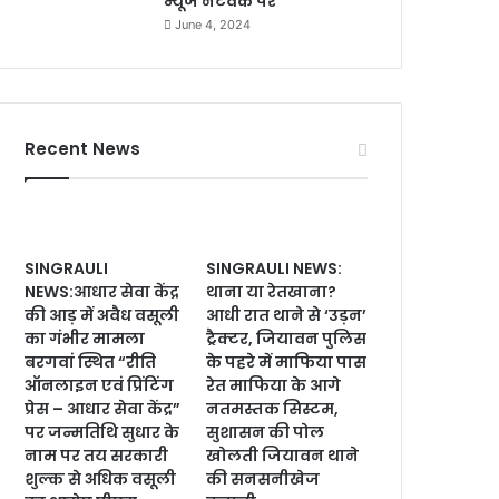
न्यूज नेटवर्क पर
June 4, 2024
Recent News
SINGRAULI
SINGRAULI NEWS:
NEWS:आधार सेवा केंद्र
थाना या रेतखाना?
की आड़ में अवैध वसूली
आधी रात थाने से ‘उड़न’
का गंभीर मामला
ट्रैक्टर, जियावन पुलिस
बरगवां स्थित “रीति
के पहरे में माफिया पास
ऑनलाइन एवं प्रिंटिंग
रेत माफिया के आगे
प्रेस – आधार सेवा केंद्र”
नतमस्तक सिस्टम,
पर जन्मतिथि सुधार के
सुशासन की पोल
नाम पर तय सरकारी
खोलती जियावन थाने
शुल्क से अधिक वसूली
की सनसनीखेज