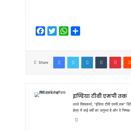
F
T
W
S
a
w
h
h
c
itt
at
ar
e
er
s
e
Facebook
Twitter
LinkedIn
Tumblr
Pinte
Share
b
A
o
p
o
p
k
इण्डिया टीवी एमपी तक
लाले विश्वकर्मा, "इंडिया टीवी एमपी तक" डि
क्षेत्र में कई वर्षों का अनुभव है और वे निष्
Website