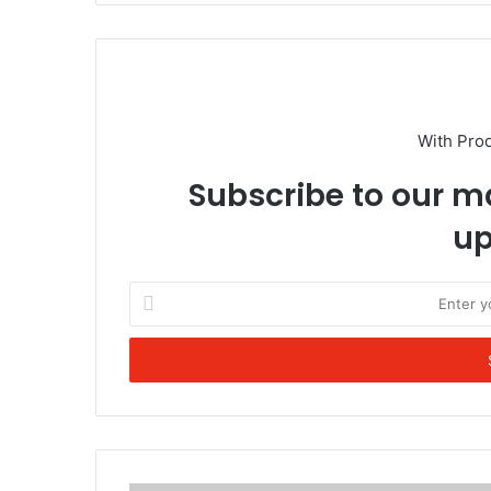
With Pro
Subscribe to our ma
up
Enter
your
Email
address