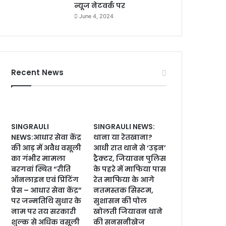
न्यूज नेटवर्क पर
June 4, 2024
Recent News
SINGRAULI
SINGRAULI NEWS:
NEWS:आधार सेवा केंद्र
थाना या रेतखाना?
की आड़ में अवैध वसूली
आधी रात थाने से ‘उड़न’
का गंभीर मामला
ट्रैक्टर, जियावन पुलिस
बरगवां स्थित “रीति
के पहरे में माफिया पास
ऑनलाइन एवं प्रिंटिंग
रेत माफिया के आगे
प्रेस – आधार सेवा केंद्र”
नतमस्तक सिस्टम,
पर जन्मतिथि सुधार के
सुशासन की पोल
नाम पर तय सरकारी
खोलती जियावन थाने
शुल्क से अधिक वसूली
की सनसनीखेज