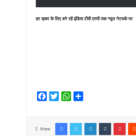
हर ख़बर के लिए बने रहें इंडिया टीवी एमपी तक न्यूज नेटवर्क पर
F
T
W
S
a
w
h
h
c
itt
at
ar
e
er
s
e
Facebook
Twitter
LinkedIn
Tumblr
Pinte
Share
b
A