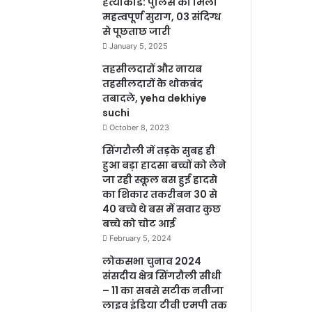
हत्याकांड: पुलिस को मिला
महत्वपूर्ण सुराग, 03 संदिग्ध
से पूछताछ जारी
January 5, 2025
तहसीलदारों और नायब
तहसीलदारों के थोकबंद
तबादले, yeha dekhiye
suchi
October 8, 2023
सिंगरौली में तड़के सुबह ही
हुआ बड़ा हादसा बच्चों को लेने
जा रही स्कूल बस हुई हादसे
का शिकार तकरीबन 30 से
40 बच्चे थे बस में सवार कुछ
बच्चे को चोट आई
February 5, 2024
लोकसभा चुनाव 2024
संसदीय क्षेत्र सिंगरौली सीधी
– 11 का सबसे सटीक नतीजा
लाइव इंडिया टीवी एमपी तक