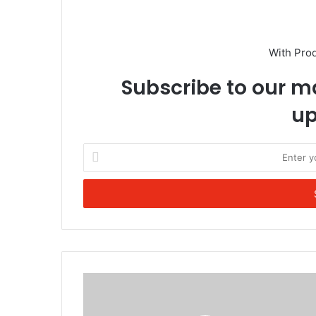
With Pro
Subscribe to our ma
up
Enter
your
Email
address