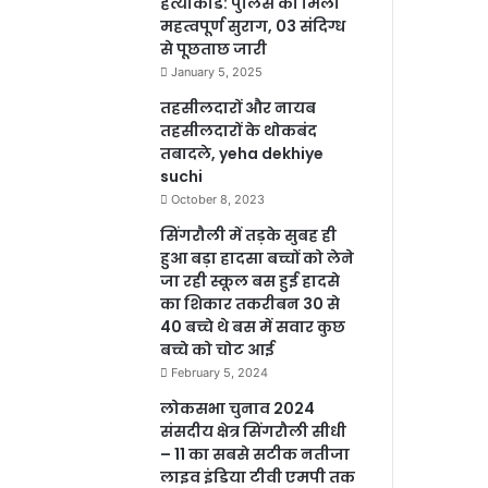
हत्याकांड: पुलिस को मिला
महत्वपूर्ण सुराग, 03 संदिग्ध
से पूछताछ जारी
January 5, 2025
तहसीलदारों और नायब
तहसीलदारों के थोकबंद
तबादले, yeha dekhiye
suchi
October 8, 2023
सिंगरौली में तड़के सुबह ही
हुआ बड़ा हादसा बच्चों को लेने
जा रही स्कूल बस हुई हादसे
का शिकार तकरीबन 30 से
40 बच्चे थे बस में सवार कुछ
बच्चे को चोट आई
February 5, 2024
लोकसभा चुनाव 2024
संसदीय क्षेत्र सिंगरौली सीधी
– 11 का सबसे सटीक नतीजा
लाइव इंडिया टीवी एमपी तक