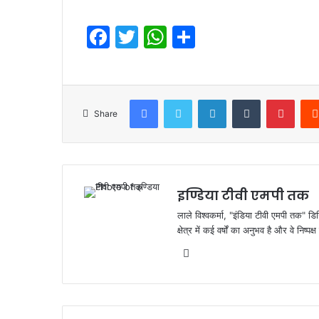
F
T
W
S
a
w
h
h
c
itt
at
ar
e
er
s
e
Facebook
Twitter
LinkedIn
Tumblr
Pinte
Share
b
A
o
p
o
p
k
इण्डिया टीवी एमपी तक
लाले विश्वकर्मा, "इंडिया टीवी एमपी तक" डि
क्षेत्र में कई वर्षों का अनुभव है और वे निष्
Website