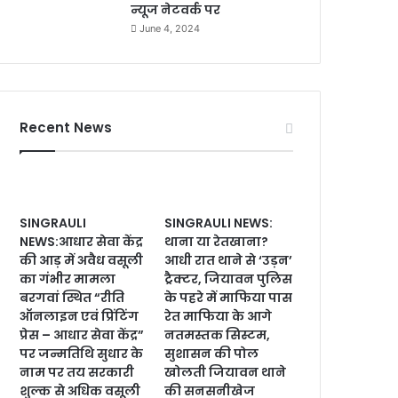
न्यूज नेटवर्क पर
June 4, 2024
Recent News
SINGRAULI
SINGRAULI NEWS:
NEWS:आधार सेवा केंद्र
थाना या रेतखाना?
की आड़ में अवैध वसूली
आधी रात थाने से ‘उड़न’
का गंभीर मामला
ट्रैक्टर, जियावन पुलिस
बरगवां स्थित “रीति
के पहरे में माफिया पास
ऑनलाइन एवं प्रिंटिंग
रेत माफिया के आगे
प्रेस – आधार सेवा केंद्र”
नतमस्तक सिस्टम,
पर जन्मतिथि सुधार के
सुशासन की पोल
नाम पर तय सरकारी
खोलती जियावन थाने
शुल्क से अधिक वसूली
की सनसनीखेज