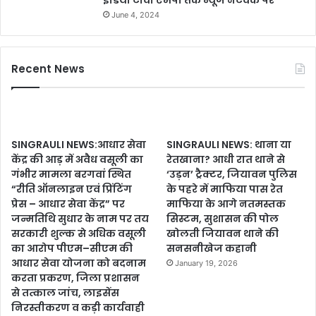
इंडिया टीवी एमपी तक न्यूज नेटवर्क पर
June 4, 2024
Recent News
SINGRAULI NEWS:आधार सेवा
SINGRAULI NEWS: थाना या
केंद्र की आड़ में अवैध वसूली का
रेतखाना? आधी रात थाने से
गंभीर मामला बरगवां स्थित
‘उड़न’ ट्रैक्टर, जियावन पुलिस
“रीति ऑनलाइन एवं प्रिंटिंग
के पहरे में माफिया पास रेत
प्रेस – आधार सेवा केंद्र” पर
माफिया के आगे नतमस्तक
जन्मतिथि सुधार के नाम पर तय
सिस्टम, सुशासन की पोल
सरकारी शुल्क से अधिक वसूली
खोलती जियावन थाने की
का आरोप पीएम–सीएम की
सनसनीखेज कहानी
आधार सेवा योजना को बदनाम
January 19, 2026
करता प्रकरण, जिला प्रशासन
से तत्काल जांच, लाइसेंस
निरस्तीकरण व कड़ी कार्यवाही