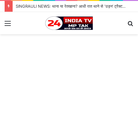
SINGRAULI NEWS: थाना या रेतखाना? आधी रात थाने से ‘उड़न’ ट्रैक्टर, जियावन पुलिस के पहरे में माफिया पास रेत माफिया के आगे नतमस्तक सिस्टम, सुशासन की पोल खोलती जियावन थाने की सनसनीखेज कहानी
Menu
S
fo