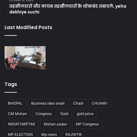
October 8, 2023
तहसीलदारों और नायब तहसीलदारों के थोकबंद तबादले, yeha
dekhiye suchi
Last Modified Posts
Tags
BHOPAL
Business idea small
Chadi
CHUNAV
CM Mohan
Congress
Gold
gold price
INDIATVMPTAK
Mohan yadav
MP Congress
MP ELECTION
Mp news
RAJNITIK