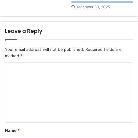
December 30, 2025
Leave a Reply
Your email address will not be published.
Required fields are
marked
*
C
o
m
m
e
n
t
Name
*
*