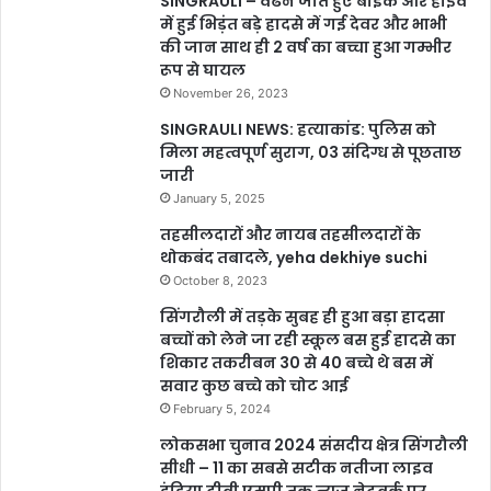
SINGRAULI – वैढन जाते हुए बाइक और हाईवे
में हुई भिड़ंत बड़े हादसे में गई देवर और भाभी
की जान साथ ही 2 वर्ष का बच्चा हुआ गम्भीर
रूप से घायल
November 26, 2023
SINGRAULI NEWS: हत्याकांड: पुलिस को
मिला महत्वपूर्ण सुराग, 03 संदिग्ध से पूछताछ
जारी
January 5, 2025
तहसीलदारों और नायब तहसीलदारों के
थोकबंद तबादले, yeha dekhiye suchi
October 8, 2023
सिंगरौली में तड़के सुबह ही हुआ बड़ा हादसा
बच्चों को लेने जा रही स्कूल बस हुई हादसे का
शिकार तकरीबन 30 से 40 बच्चे थे बस में
सवार कुछ बच्चे को चोट आई
February 5, 2024
लोकसभा चुनाव 2024 संसदीय क्षेत्र सिंगरौली
सीधी – 11 का सबसे सटीक नतीजा लाइव