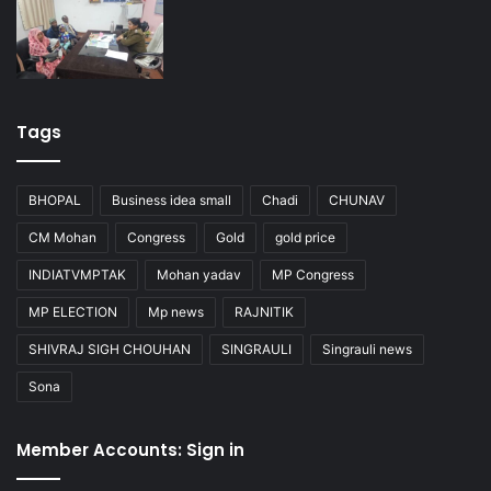
Tags
BHOPAL
Business idea small
Chadi
CHUNAV
CM Mohan
Congress
Gold
gold price
INDIATVMPTAK
Mohan yadav
MP Congress
MP ELECTION
Mp news
RAJNITIK
SHIVRAJ SIGH CHOUHAN
SINGRAULI
Singrauli news
Sona
Member Accounts: Sign in