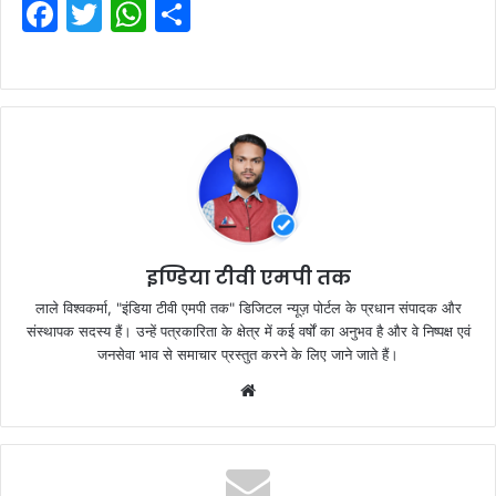
F
T
W
S
a
w
h
h
c
itt
at
ar
e
er
s
e
b
A
o
p
o
p
k
इण्डिया टीवी एमपी तक
लाले विश्वकर्मा, "इंडिया टीवी एमपी तक" डिजिटल न्यूज़ पोर्टल के प्रधान संपादक और
संस्थापक सदस्य हैं। उन्हें पत्रकारिता के क्षेत्र में कई वर्षों का अनुभव है और वे निष्पक्ष एवं
जनसेवा भाव से समाचार प्रस्तुत करने के लिए जाने जाते हैं।
Website