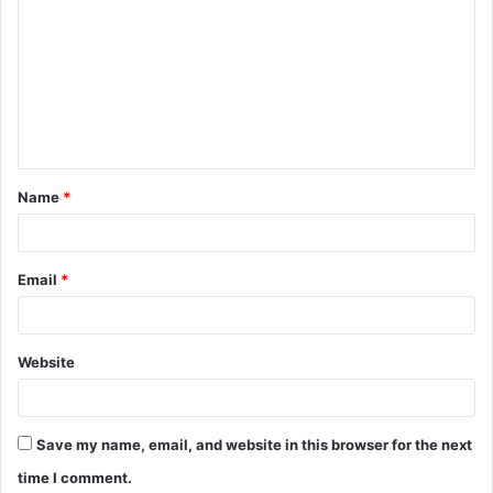
o
m
m
e
n
t
Name
*
*
Email
*
Website
Save my name, email, and website in this browser for the next
time I comment.