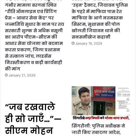
गंभीर मामला बरगवां स्थित
‘उड़न’ ट्रैक्टर, जियावन पुलिस
“रीति ऑनलाइन एवं प्रिंटिंग
के पहरे में माफिया पास रेत
प्रेस – आधार सेवा केंद्र” पर
माफिया के आगे नतमस्तक
जन्मतिथि सुधार के नाम पर तय
सिस्टम, सुशासन की पोल
सरकारी शुल्क से अधिक वसूली
खोलती जियावन थाने की
का आरोप पीएम–सीएम की
सनसनीखेज कहानी
आधार सेवा योजना को बदनाम
January 19, 2026
करता प्रकरण, जिला प्रशासन
से तत्काल जांच, लाइसेंस
निरस्तीकरण व कड़ी कार्यवाही
की मांग
January 21, 2026
“जब रखवाले
ही सो जाएँ…”—
सिंगरौली: पुलिस अधीक्षक ने
सीएम मोहन
जारी किए तबादला आदेश,