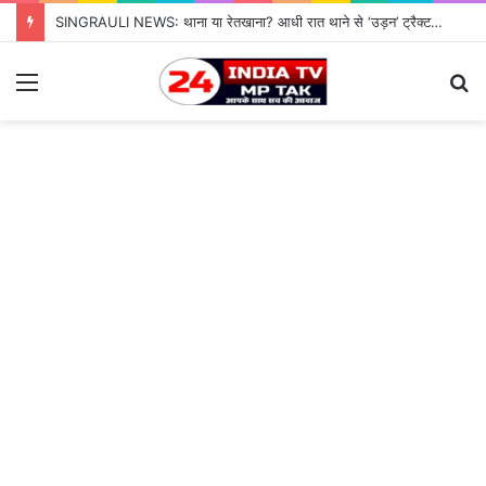
SINGRAULI NEWS: थाना या रेतखाना? आधी रात थाने से ‘उड़न’ ट्रैक्टर, जियावन पुलिस के पहरे में माफिया पास रेत माफिया के आगे नतमस्तक सिस्टम, सुशासन की पोल खोलती जियावन थाने की सनसनीखेज कहानी
Menu
S
fo