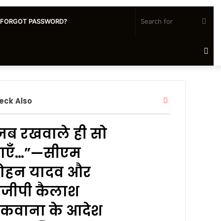
Sea
FORGOT PASSWORD?
for
Ra
Art
Close
eck Also
जब रखवाले ही सो
ाएँ…”—सीएम
ोहन यादव और
ीजीपी कैलाश
कवाना के आदेश