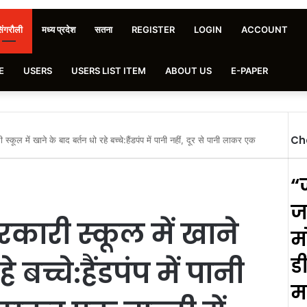
िंगरौली
मध्य प्रदेश
सतना
REGISTER
LOGIN
ACCOUNT
E
USERS
USERS LIST ITEM
ABOUT US
E-PAPER
Ch
 में खाने के बाद बर्तन धो रहे बच्चे:हैंडपंप में पानी नहीं, दूर से पानी लाकर एक
“
ज
ारी स्कूल में खाने
म
ड
 बच्चे:हैंडपंप में पानी
म