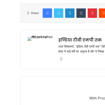
c
itt
at
ar
e
er
s
e
Facebook
Twitter
LinkedIn
Tumblr
Pinte
Share
b
A
o
p
o
p
k
इण्डिया टीवी एमपी तक
लाले विश्वकर्मा, "इंडिया टीवी एमपी तक" डि
क्षेत्र में कई वर्षों का अनुभव है और वे निष्
Website
With Pro