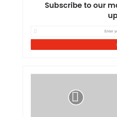
Subscribe to our ma
up
Enter
your
Email
address