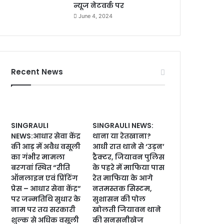
न्यूज नेटवर्क पर
June 4, 2024
Recent News
SINGRAULI
SINGRAULI NEWS:
NEWS:आधार सेवा केंद्र
थाना या रेतखाना?
की आड़ में अवैध वसूली
आधी रात थाने से ‘उड़न’
का गंभीर मामला
ट्रैक्टर, जियावन पुलिस
बरगवां स्थित “रीति
के पहरे में माफिया पास
ऑनलाइन एवं प्रिंटिंग
रेत माफिया के आगे
प्रेस – आधार सेवा केंद्र”
नतमस्तक सिस्टम,
पर जन्मतिथि सुधार के
सुशासन की पोल
नाम पर तय सरकारी
खोलती जियावन थाने
शुल्क से अधिक वसूली
की सनसनीखेज