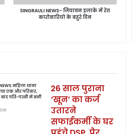
SINGRAULI NEWS- जियावन इलाके में रेत
कारोबारियो के बहुरे दिन
 NEWS:महिला थाना
26 साल पुराना
बचा एक और परिवार,
ाद पति-पत्नी में बनी
‘खून’ का कर्ज
उतारने
2026
सफाईकर्मी के घर
पहुंचे DSP, पैर