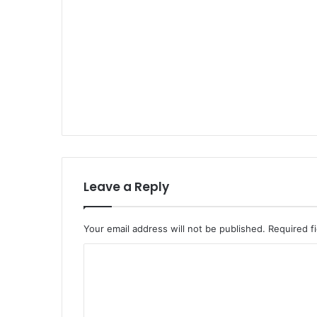
Leave a Reply
Your email address will not be published.
Required f
C
o
m