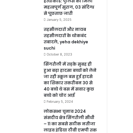
हत्याकांड: पुलिस को मिला
महत्वपूर्ण सुराग, 03 संदिग्ध
से पूछताछ जारी
January 5, 2025
तहसीलदारों और नायब
तहसीलदारों के थोकबंद
तबादले, yeha dekhiye
suchi
October 8, 2023
सिंगरौली में तड़के सुबह ही
हुआ बड़ा हादसा बच्चों को लेने
जा रही स्कूल बस हुई हादसे
का शिकार तकरीबन 30 से
40 बच्चे थे बस में सवार कुछ
बच्चे को चोट आई
February 5, 2024
लोकसभा चुनाव 2024
संसदीय क्षेत्र सिंगरौली सीधी
– 11 का सबसे सटीक नतीजा
लाइव इंडिया टीवी एमपी तक