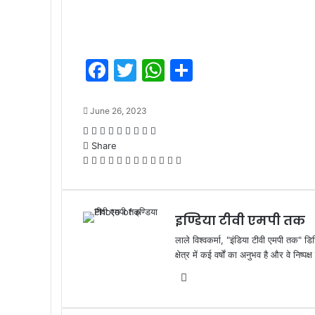
F
T
W
S
a
w
h
h
c
itt
at
ar
June 26, 2023
e
er
s
e
Facebook
Twitter
LinkedIn
Tumblr
Pinterest
Reddit
VKontakte
Odnoklassniki
Pocket
Share
b
A
Facebook
Twitter
LinkedIn
Tumblr
Pinterest
Reddit
VKontakte
Odnoklassniki
Pocket
WhatsApp
Share
Print
o
p
via
Email
o
p
इण्डिया टीवी एमपी तक
k
लाले विश्वकर्मा, "इंडिया टीवी एमपी तक" डि
क्षेत्र में कई वर्षों का अनुभव है और वे निष्
Website