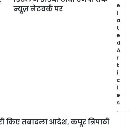
e
न्यूज़ नेटवर्क पर
l
a
t
e
d
A
r
t
i
c
l
e
s
री किए तबादला आदेश, कपूर त्रिपाठी