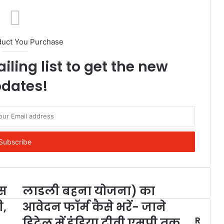
duct You Purchase
iling list to get the new
dates!
ैस
लाडली बहना योजना) का
ी,
आवेदन फॉर्म कैसे भरें- जाने
R
,
डिटेल में इंडिया टीवी एमपी तक