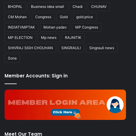
BHOPAL
Business idea small
Chadi
CHUNAV
CM Mohan
Congress
Gold
gold price
INDIATVMPTAK
Mohan yadav
MP Congress
MP ELECTION
Mp news
RAJNITIK
SHIVRAJ SIGH CHOUHAN
SINGRAULI
Singrauli news
Sona
Member Accounts: Sign in
Meet Our Team