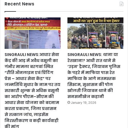
Recent News
SINGRAULI NEWS:आधार सेवा
SINGRAULI NEWS: थाना या
केंद्र की आड़ में अवैध वसूली का
रेतखाना? आधी रात थाने से
गंभीर मामला बरगवां स्थित
‘उड़न’ ट्रैक्टर, जियावन पुलिस
“रीति ऑनलाइन एवं प्रिंटिंग
के पहरे में माफिया पास रेत
प्रेस – आधार सेवा केंद्र” पर
माफिया के आगे नतमस्तक
जन्मतिथि सुधार के नाम पर तय
सिस्टम, सुशासन की पोल
सरकारी शुल्क से अधिक वसूली
खोलती जियावन थाने की
का आरोप पीएम–सीएम की
सनसनीखेज कहानी
आधार सेवा योजना को बदनाम
January 19, 2026
करता प्रकरण, जिला प्रशासन
से तत्काल जांच, लाइसेंस
निरस्तीकरण व कड़ी कार्यवाही
की मांग