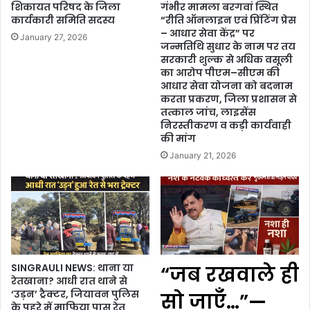
शिकायत परिषद के जिला
गंभीर मामला बरगवां स्थित
कार्यकारी समिति सदस्य
“रीति ऑनलाइन एवं प्रिंटिंग प्रेस
– आधार सेवा केंद्र” पर
January 27, 2026
जन्मतिथि सुधार के नाम पर तय
सरकारी शुल्क से अधिक वसूली
का आरोप पीएम–सीएम की
आधार सेवा योजना को बदनाम
करता प्रकरण, जिला प्रशासन से
तत्काल जांच, लाइसेंस
निरस्तीकरण व कड़ी कार्यवाही
की मांग
January 21, 2026
SINGRAULI NEWS: थाना या
“जब रखवाले ही
रेतखाना? आधी रात थाने से
‘उड़न’ ट्रैक्टर, जियावन पुलिस
सो जाएँ…”—
के पहरे में माफिया पास रेत