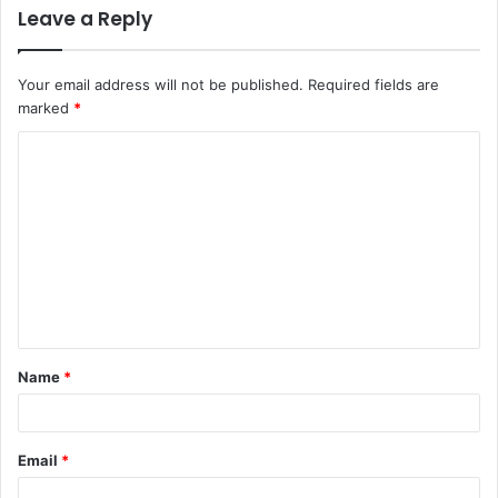
Leave a Reply
Your email address will not be published.
Required fields are
marked
*
C
o
m
m
e
n
t
Name
*
*
Email
*