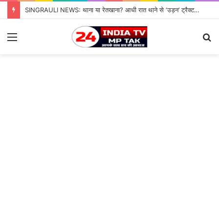
SINGRAULI NEWS: थाना या रेतखाना? आधी रात थाने से ‘उड़न’ ट्रैक्टर, जियावन पुलिस के पहरे में माफिया पास रेत माफिया के आगे नतमस्तक सिस्टम, सुशासन की पोल खोलती जियावन थाने की सनसनीखेज कहानी
Menu
S
fo