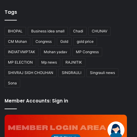
Tags
BHOPAL
Business idea small
Chadi
CHUNAV
CM Mohan
Congress
Gold
gold price
INDIATVMPTAK
Mohan yadav
MP Congress
MP ELECTION
Mp news
RAJNITIK
SHIVRAJ SIGH CHOUHAN
SINGRAULI
Singrauli news
Sona
Member Accounts: Sign in