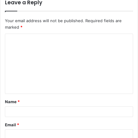
Leave a Reply
Your email address will not be published.
Required fields are
marked
*
C
o
m
m
e
n
t
Name
*
*
Email
*