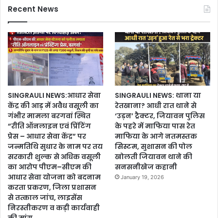
Recent News
SINGRAULI NEWS:आधार सेवा
SINGRAULI NEWS: थाना या
केंद्र की आड़ में अवैध वसूली का
रेतखाना? आधी रात थाने से
गंभीर मामला बरगवां स्थित
‘उड़न’ ट्रैक्टर, जियावन पुलिस
“रीति ऑनलाइन एवं प्रिंटिंग
के पहरे में माफिया पास रेत
प्रेस – आधार सेवा केंद्र” पर
माफिया के आगे नतमस्तक
जन्मतिथि सुधार के नाम पर तय
सिस्टम, सुशासन की पोल
सरकारी शुल्क से अधिक वसूली
खोलती जियावन थाने की
का आरोप पीएम–सीएम की
सनसनीखेज कहानी
आधार सेवा योजना को बदनाम
January 19, 2026
करता प्रकरण, जिला प्रशासन
से तत्काल जांच, लाइसेंस
निरस्तीकरण व कड़ी कार्यवाही