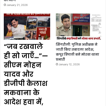
की मांग
January 21, 2026
“जब रखवाले
सिंगरौली: पुलिस अधीक्षक ने
जारी किए तबादला आदेश,
ही सो जाएँ…”—
कपूर त्रिपाठी बने मोरवा थाना
प्रभारी
सीएम मोहन
January 12, 2026
यादव और
डीजीपी कैलाश
मकवाना के
आदेश हवा में,