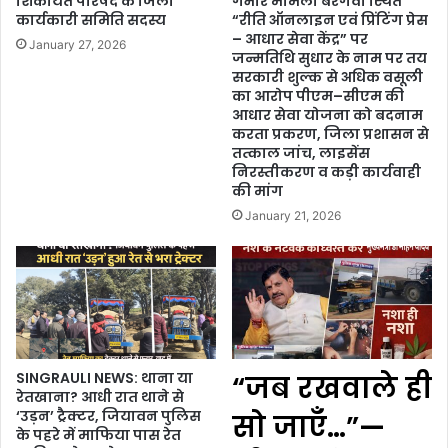
शिकायत परिषद के जिला
गंभीर मामला बरगवां स्थित
कार्यकारी समिति सदस्य
“रीति ऑनलाइन एवं प्रिंटिंग प्रेस
– आधार सेवा केंद्र” पर
January 27, 2026
जन्मतिथि सुधार के नाम पर तय
सरकारी शुल्क से अधिक वसूली
का आरोप पीएम–सीएम की
आधार सेवा योजना को बदनाम
करता प्रकरण, जिला प्रशासन से
तत्काल जांच, लाइसेंस
निरस्तीकरण व कड़ी कार्यवाही
की मांग
January 21, 2026
SINGRAULI NEWS: थाना या
“जब रखवाले ही
रेतखाना? आधी रात थाने से
‘उड़न’ ट्रैक्टर, जियावन पुलिस
सो जाएँ…”—
के पहरे में माफिया पास रेत