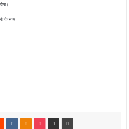
होगा।
र्क के साथ
rest
Reddit
VKontakte
Odnoklassniki
Pocket
Share via Email
Print