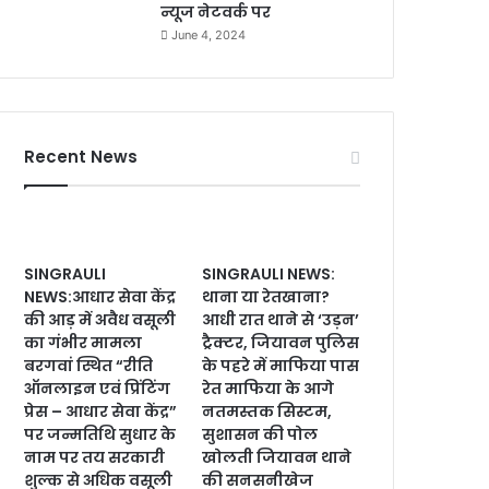
न्यूज नेटवर्क पर
June 4, 2024
Recent News
SINGRAULI
SINGRAULI NEWS:
NEWS:आधार सेवा केंद्र
थाना या रेतखाना?
की आड़ में अवैध वसूली
आधी रात थाने से ‘उड़न’
का गंभीर मामला
ट्रैक्टर, जियावन पुलिस
बरगवां स्थित “रीति
के पहरे में माफिया पास
ऑनलाइन एवं प्रिंटिंग
रेत माफिया के आगे
प्रेस – आधार सेवा केंद्र”
नतमस्तक सिस्टम,
पर जन्मतिथि सुधार के
सुशासन की पोल
नाम पर तय सरकारी
खोलती जियावन थाने
शुल्क से अधिक वसूली
की सनसनीखेज