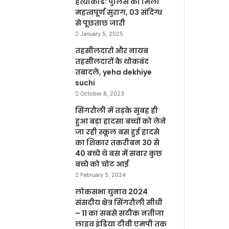
हत्याकांड: पुलिस को मिला
महत्वपूर्ण सुराग, 03 संदिग्ध
से पूछताछ जारी
January 5, 2025
तहसीलदारों और नायब
तहसीलदारों के थोकबंद
तबादले, yeha dekhiye
suchi
October 8, 2023
सिंगरौली में तड़के सुबह ही
हुआ बड़ा हादसा बच्चों को लेने
जा रही स्कूल बस हुई हादसे
का शिकार तकरीबन 30 से
40 बच्चे थे बस में सवार कुछ
बच्चे को चोट आई
February 5, 2024
लोकसभा चुनाव 2024
संसदीय क्षेत्र सिंगरौली सीधी
– 11 का सबसे सटीक नतीजा
लाइव इंडिया टीवी एमपी तक