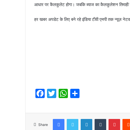
आधार पर कैलकुलेट होगा। जबकि ब्याज का कैलकुलेशन तिमाही 
हर खबर अपडेट के लिए बने रहे इंडिया टीवी एमपी तक न्यूज़ नेटव
F
T
W
S
a
w
h
h
c
itt
at
ar
e
er
s
e
Facebook
Twitter
LinkedIn
Tumblr
Pinte
Share