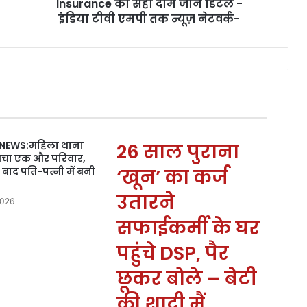
Insurance का सही दाम जाने डिटेल -
इंडिया टीवी एमपी तक न्यूज़ नेटवर्क-
 NEWS:महिला थाना
26 साल पुराना
बचा एक और परिवार,
ाद पति-पत्नी में बनी
‘खून’ का कर्ज
उतारने
2026
सफाईकर्मी के घर
पहुंचे DSP, पैर
छूकर बोले – बेटी
की शादी मैं