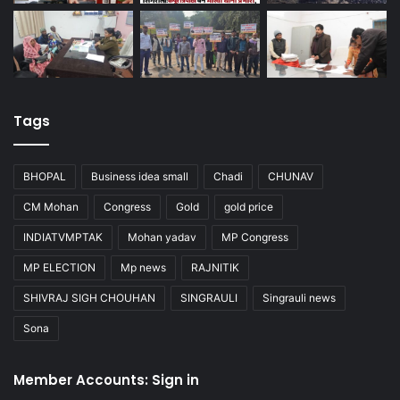
Tags
BHOPAL
Business idea small
Chadi
CHUNAV
CM Mohan
Congress
Gold
gold price
INDIATVMPTAK
Mohan yadav
MP Congress
MP ELECTION
Mp news
RAJNITIK
SHIVRAJ SIGH CHOUHAN
SINGRAULI
Singrauli news
Sona
Member Accounts: Sign in