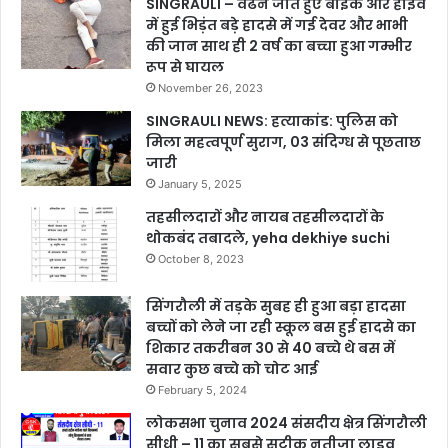
SINGRAULI – वैढन जाते हुए बाइक और हाईवे
में हुई भिड़ंत बड़े हादसे में गई देवर और भाभी
की जान साथ ही 2 वर्ष का बच्चा हुआ गम्भीर
रूप से घायल
November 26, 2023
SINGRAULI NEWS: हत्याकांड: पुलिस को
मिला महत्वपूर्ण सुराग, 03 संदिग्ध से पूछताछ
जारी
January 5, 2025
तहसीलदारों और नायब तहसीलदारों के
थोकबंद तबादले, yeha dekhiye suchi
October 8, 2023
सिंगरौली में तड़के सुबह ही हुआ बड़ा हादसा
बच्चों को लेने जा रही स्कूल बस हुई हादसे का
शिकार तकरीबन 30 से 40 बच्चे थे बस में
सवार कुछ बच्चे को चोट आई
February 5, 2024
लोकसभा चुनाव 2024 संसदीय क्षेत्र सिंगरौली
सीधी – 11 का सबसे सटीक नतीजा लाइव