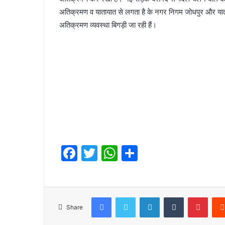
अतिक्रमण व यातायात से लगता है के नगर निगम जोधपुर और याता
अतिक्रमण व्यवस्था बिगड़ी जा रही हैं।
F
T
W
S
a
w
h
h
c
itt
at
ar
e
er
s
e
Facebook
Twitter
LinkedIn
Tumblr
Pinte
Share
b
A