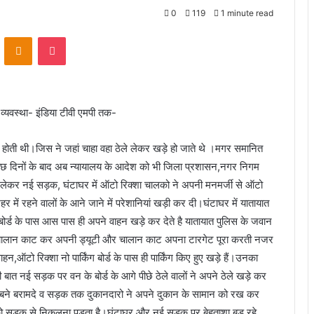
0
119
1 minute read
VKontakte
Odnoklassniki
Pocket
व्यवस्था- इंडिया टीवी एमपी तक-
ी होती थी।जिस ने जहां चाहा वहा ठेले लेकर खड़े हो जाते थे ।मगर समानित
कुछ दिनों के बाद अब न्यायालय के आदेश को भी जिला प्रशासन,नगर निगम
से लेकर नई सड़क, घंटाघर में ऑटो रिक्शा चालको ने अपनी मनमर्जी से ऑटो
र में रहने वालों के आने जाने में परेशानियां खड़ी कर दी।घंटाघर में यातायात
ग के बोर्ड के पास आस पास ही अपने वाहन खड़े कर देते है यातायात पुलिस के जवान
न के चालान काट कर अपनी ड्यूटी और चालान काट अपना टारगेट पूरा करती नजर
ऑटो रिक्शा नो पार्किंग बोर्ड के पास ही पार्किंग किए हुए खड़े हैं।उनका
 बात नई सड़क पर वन के बोर्ड के आगे पीछे ठेले वालों ने अपने ठेले खड़े कर
े बने बरामदे व सड़क तक दुकानदारो ने अपने दुकान के सामान को रख कर
ो सड़क से निकलना पड़ता है।घंटाघर और नई सड़क पर बेहताशा बड़ रहे