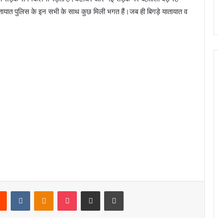
यात पुलिस के इन सभी के साथ कुछ मिली भगत हैं।जब ही बिगड़े यातायात व
rest
Reddit
VKontakte
Odnoklassniki
Pocket
Share via Email
Print