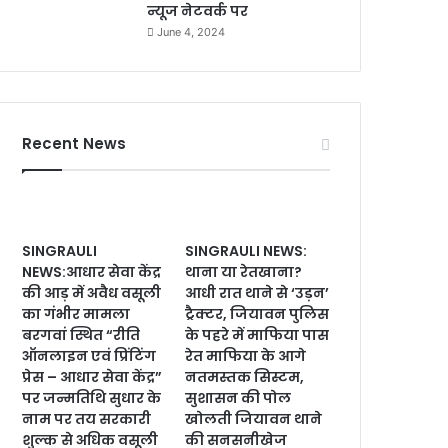
न्यूज नेटवर्क पर
June 4, 2024
Recent News
SINGRAULI
SINGRAULI NEWS:
NEWS:आधार सेवा केंद्र
थाना या रेतखाना?
की आड़ में अवैध वसूली
आधी रात थाने से ‘उड़न’
का गंभीर मामला
ट्रैक्टर, जियावन पुलिस
बरगवां स्थित “रीति
के पहरे में माफिया पास
ऑनलाइन एवं प्रिंटिंग
रेत माफिया के आगे
प्रेस – आधार सेवा केंद्र”
नतमस्तक सिस्टम,
पर जन्मतिथि सुधार के
सुशासन की पोल
नाम पर तय सरकारी
खोलती जियावन थाने
शुल्क से अधिक वसूली
की सनसनीखेज