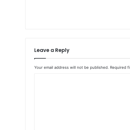
Leave a Reply
Your email address will not be published.
Required f
C
o
m
m
e
n
t