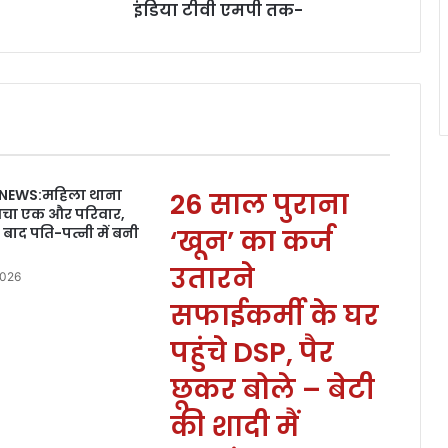
इंडिया टीवी एमपी तक-
 NEWS:महिला थाना
26 साल पुराना
बचा एक और परिवार,
ाद पति-पत्नी में बनी
‘खून’ का कर्ज
उतारने
2026
सफाईकर्मी के घर
पहुंचे DSP, पैर
छूकर बोले – बेटी
की शादी मैं