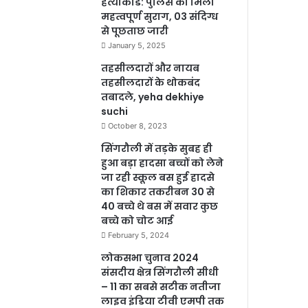
हत्याकांड: पुलिस को मिला
महत्वपूर्ण सुराग, 03 संदिग्ध
से पूछताछ जारी
January 5, 2025
तहसीलदारों और नायब
तहसीलदारों के थोकबंद
तबादले, yeha dekhiye
suchi
October 8, 2023
सिंगरौली में तड़के सुबह ही
हुआ बड़ा हादसा बच्चों को लेने
जा रही स्कूल बस हुई हादसे
का शिकार तकरीबन 30 से
40 बच्चे थे बस में सवार कुछ
बच्चे को चोट आई
February 5, 2024
लोकसभा चुनाव 2024
संसदीय क्षेत्र सिंगरौली सीधी
– 11 का सबसे सटीक नतीजा
लाइव इंडिया टीवी एमपी तक