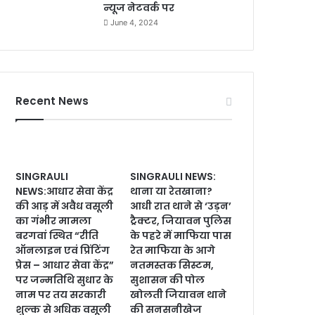
न्यूज नेटवर्क पर
June 4, 2024
Recent News
SINGRAULI
SINGRAULI NEWS:
NEWS:आधार सेवा केंद्र
थाना या रेतखाना?
की आड़ में अवैध वसूली
आधी रात थाने से ‘उड़न’
का गंभीर मामला
ट्रैक्टर, जियावन पुलिस
बरगवां स्थित “रीति
के पहरे में माफिया पास
ऑनलाइन एवं प्रिंटिंग
रेत माफिया के आगे
प्रेस – आधार सेवा केंद्र”
नतमस्तक सिस्टम,
पर जन्मतिथि सुधार के
सुशासन की पोल
नाम पर तय सरकारी
खोलती जियावन थाने
शुल्क से अधिक वसूली
की सनसनीखेज