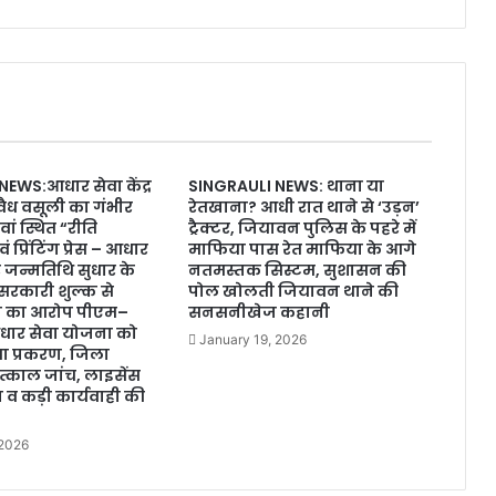
EWS:आधार सेवा केंद्र
SINGRAULI NEWS: थाना या
वैध वसूली का गंभीर
रेतखाना? आधी रात थाने से ‘उड़न’
ं स्थित “रीति
ट्रैक्टर, जियावन पुलिस के पहरे में
्रिंटिंग प्रेस – आधार
माफिया पास रेत माफिया के आगे
पर जन्मतिथि सुधार के
नतमस्तक सिस्टम, सुशासन की
सरकारी शुल्क से
पोल खोलती जियावन थाने की
ी का आरोप पीएम–
सनसनीखेज कहानी
ार सेवा योजना को
January 19, 2026
 प्रकरण, जिला
तत्काल जांच, लाइसेंस
व कड़ी कार्यवाही की
 2026