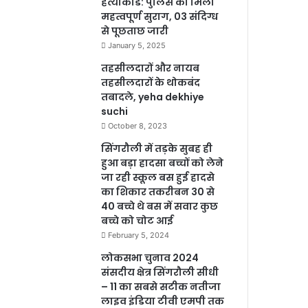
हत्याकांड: पुलिस को मिला
महत्वपूर्ण सुराग, 03 संदिग्ध
से पूछताछ जारी
January 5, 2025
तहसीलदारों और नायब
तहसीलदारों के थोकबंद
तबादले, yeha dekhiye
suchi
October 8, 2023
सिंगरौली में तड़के सुबह ही
हुआ बड़ा हादसा बच्चों को लेने
जा रही स्कूल बस हुई हादसे
का शिकार तकरीबन 30 से
40 बच्चे थे बस में सवार कुछ
बच्चे को चोट आई
February 5, 2024
लोकसभा चुनाव 2024
संसदीय क्षेत्र सिंगरौली सीधी
– 11 का सबसे सटीक नतीजा
लाइव इंडिया टीवी एमपी तक