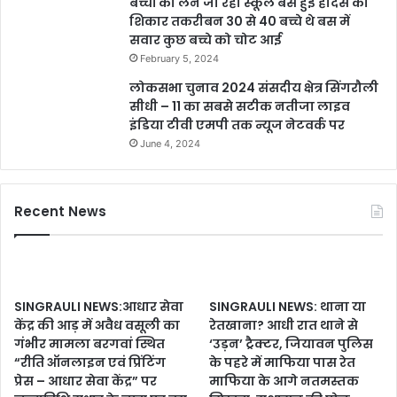
बच्चों को लेने जा रही स्कूल बस हुई हादसे का
शिकार तकरीबन 30 से 40 बच्चे थे बस में
सवार कुछ बच्चे को चोट आई
February 5, 2024
लोकसभा चुनाव 2024 संसदीय क्षेत्र सिंगरौली
सीधी – 11 का सबसे सटीक नतीजा लाइव
इंडिया टीवी एमपी तक न्यूज नेटवर्क पर
June 4, 2024
Recent News
SINGRAULI NEWS:आधार सेवा
SINGRAULI NEWS: थाना या
केंद्र की आड़ में अवैध वसूली का
रेतखाना? आधी रात थाने से
गंभीर मामला बरगवां स्थित
‘उड़न’ ट्रैक्टर, जियावन पुलिस
“रीति ऑनलाइन एवं प्रिंटिंग
के पहरे में माफिया पास रेत
प्रेस – आधार सेवा केंद्र” पर
माफिया के आगे नतमस्तक