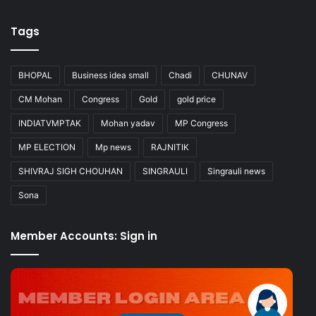
Tags
BHOPAL
Business idea small
Chadi
CHUNAV
CM Mohan
Congress
Gold
gold price
INDIATVMPTAK
Mohan yadav
MP Congress
MP ELECTION
Mp news
RAJNITIK
SHIVRAJ SIGH CHOUHAN
SINGRAULI
Singrauli news
Sona
Member Accounts: Sign in