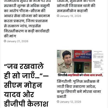
जन्मतिथि सुधार के नाम पर तय
सिस्टम, सुशासन की पोल
सरकारी शुल्क से अधिक वसूली
खोलती जियावन थाने की
का आरोप पीएम–सीएम की
सनसनीखेज कहानी
आधार सेवा योजना को बदनाम
January 19, 2026
करता प्रकरण, जिला प्रशासन
से तत्काल जांच, लाइसेंस
निरस्तीकरण व कड़ी कार्यवाही
की मांग
January 21, 2026
“जब रखवाले
ही सो जाएँ…”—
सिंगरौली: पुलिस अधीक्षक ने
सीएम मोहन
जारी किए तबादला आदेश,
कपूर त्रिपाठी बने मोरवा थाना
यादव और
प्रभारी
डीजीपी कैलाश
January 12, 2026