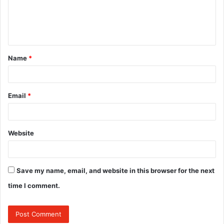
m
e
n
t
Name
*
*
Email
*
Website
Save my name, email, and website in this browser for the next
time I comment.