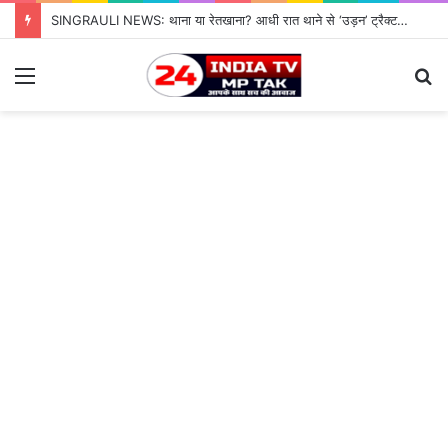
SINGRAULI NEWS: थाना या रेतखाना? आधी रात थाने से ‘उड़न’ ट्रैक्टर, जियावन पुलिस के पहरे में माफिया पास रेत माफिया के आगे नतमस्तक सिस्टम, सुशासन की पोल खोलती जियावन थाने की सनसनीखेज कहानी
Menu
S
fo