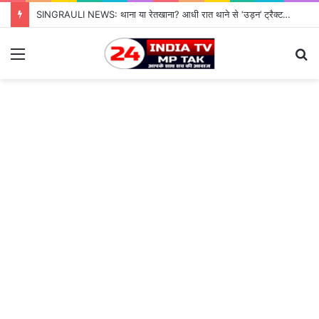
SINGRAULI NEWS: थाना या रेतखाना? आधी रात थाने से ‘उड़न’ ट्रैक्टर, जियावन पुलिस के पहरे में माफिया पास रेत माफिया के आगे नतमस्तक सिस्टम, सुशासन की पोल खोलती जियावन थाने की सनसनीखेज कहानी
Menu
S
fo