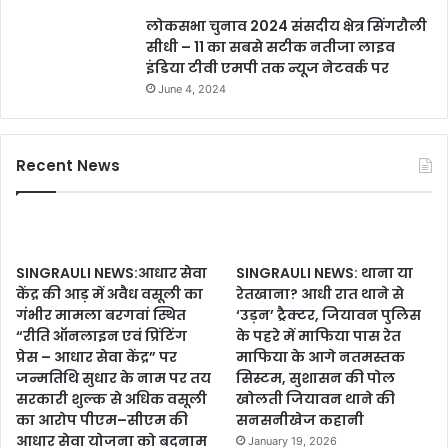
लोकसभा चुनाव 2024 संसदीय क्षेत्र सिंगरौली
सीधी – 11 का सबसे सटीक नतीजा लाइव
इंडिया टीवी एमपी तक न्यूज नेटवर्क पर
June 4, 2024
Recent News
SINGRAULI NEWS:आधार सेवा
SINGRAULI NEWS: थाना या
केंद्र की आड़ में अवैध वसूली का
रेतखाना? आधी रात थाने से
गंभीर मामला बरगवां स्थित
‘उड़न’ ट्रैक्टर, जियावन पुलिस
“रीति ऑनलाइन एवं प्रिंटिंग
के पहरे में माफिया पास रेत
प्रेस – आधार सेवा केंद्र” पर
माफिया के आगे नतमस्तक
जन्मतिथि सुधार के नाम पर तय
सिस्टम, सुशासन की पोल
सरकारी शुल्क से अधिक वसूली
खोलती जियावन थाने की
का आरोप पीएम–सीएम की
सनसनीखेज कहानी
आधार सेवा योजना को बदनाम
January 19, 2026