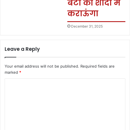
बेटी की शादी मैं
कराऊंगा
December 31, 2025
Leave a Reply
Your email address will not be published.
Required fields are
marked
*
C
o
m
m
e
n