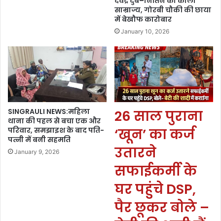
देवेंद्र दुबे–नितिन का काला
साम्राज्य, गोरबी चौकी की छाया
में बेखौफ कारोबार
January 10, 2026
SINGRAULI NEWS:महिला
26 साल पुराना
थाना की पहल से बचा एक और
परिवार, समझाइश के बाद पति-
‘खून’ का कर्ज
पत्नी में बनी सहमति
उतारने
January 9, 2026
सफाईकर्मी के
घर पहुंचे DSP,
पैर छूकर बोले –