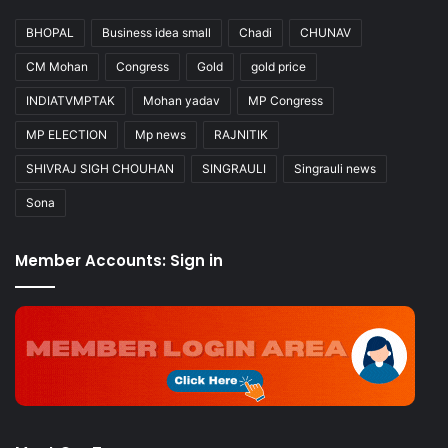
BHOPAL
Business idea small
Chadi
CHUNAV
CM Mohan
Congress
Gold
gold price
INDIATVMPTAK
Mohan yadav
MP Congress
MP ELECTION
Mp news
RAJNITIK
SHIVRAJ SIGH CHOUHAN
SINGRAULI
Singrauli news
Sona
Member Accounts: Sign in