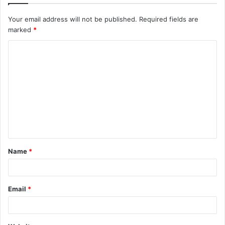
Your email address will not be published.
Required fields are
marked
*
C
o
m
m
e
n
t
Name
*
*
Email
*