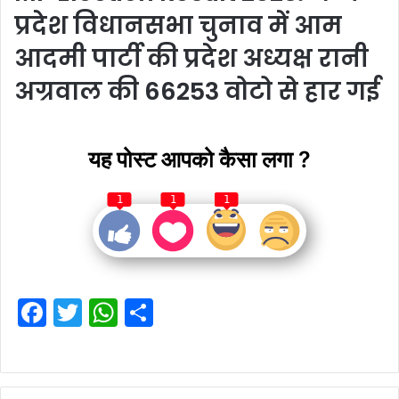
प्रदेश विधानसभा चुनाव में आम
आदमी पार्टी की प्रदेश अध्यक्ष रानी
अग्रवाल की 66253 वोटो से हार गई
यह पोस्ट आपको कैसा लगा ?
1
1
1
F
T
W
S
a
w
h
h
c
itt
at
ar
e
er
s
e