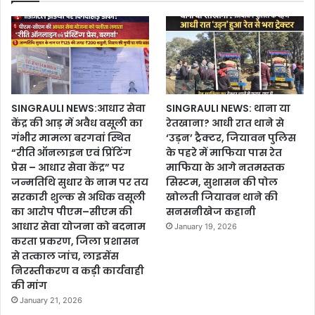
SINGRAULI NEWS:आधार सेवा
SINGRAULI NEWS: थाना या
केंद्र की आड़ में अवैध वसूली का
रेतखाना? आधी रात थाने से
गंभीर मामला बरगवां स्थित
‘उड़न’ ट्रैक्टर, जियावन पुलिस
“रीति ऑनलाइन एवं प्रिंटिंग
के पहरे में माफिया पास रेत
प्रेस – आधार सेवा केंद्र” पर
माफिया के आगे नतमस्तक
जन्मतिथि सुधार के नाम पर तय
सिस्टम, सुशासन की पोल
सरकारी शुल्क से अधिक वसूली
खोलती जियावन थाने की
का आरोप पीएम–सीएम की
सनसनीखेज कहानी
आधार सेवा योजना को बदनाम
January 19, 2026
करता प्रकरण, जिला प्रशासन
से तत्काल जांच, लाइसेंस
निरस्तीकरण व कड़ी कार्यवाही
की मांग
January 21, 2026