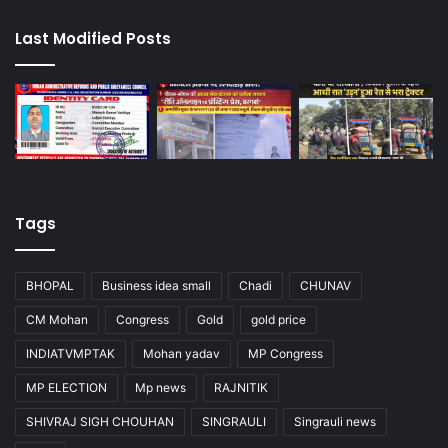
Last Modified Posts
Tags
BHOPAL
Business idea small
Chadi
CHUNAV
CM Mohan
Congress
Gold
gold price
INDIATVMPTAK
Mohan yadav
MP Congress
MP ELECTION
Mp news
RAJNITIK
SHIVRAJ SIGH CHOUHAN
SINGRAULI
Singrauli news