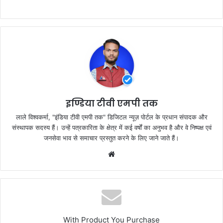
a
w
h
h
c
itt
at
ar
e
er
s
e
b
A
o
p
o
p
k
इण्डिया टीवी एमपी तक
लाले विश्वकर्मा, "इंडिया टीवी एमपी तक" डिजिटल न्यूज़ पोर्टल के प्रधान संपादक और
संस्थापक सदस्य हैं। उन्हें पत्रकारिता के क्षेत्र में कई वर्षों का अनुभव है और वे निष्पक्ष एवं
जनसेवा भाव से समाचार प्रस्तुत करने के लिए जाने जाते हैं।
Website
With Product You Purchase