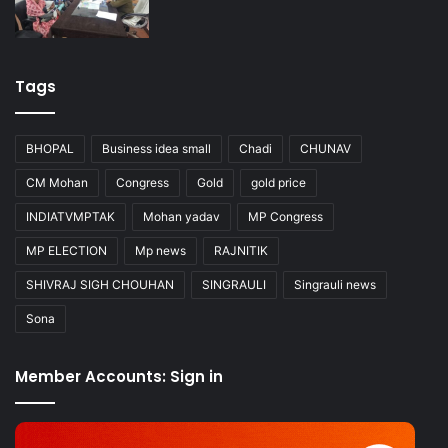
Tags
BHOPAL
Business idea small
Chadi
CHUNAV
CM Mohan
Congress
Gold
gold price
INDIATVMPTAK
Mohan yadav
MP Congress
MP ELECTION
Mp news
RAJNITIK
SHIVRAJ SIGH CHOUHAN
SINGRAULI
Singrauli news
Sona
Member Accounts: Sign in