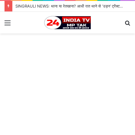
SINGRAULI NEWS: थाना या रेतखाना? आधी रात थाने से ‘उड़न’ ट्रैक्टर, जियावन पुलिस के पहरे में माफिया पास रेत माफिया के आगे नतमस्तक सिस्टम, सुशासन की पोल खोलती जियावन थाने की सनसनीखेज कहानी
Menu
S
fo