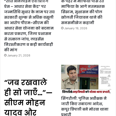
“रीति ऑनलाइन एवं प्रिंटिंग
के पहरे में माफिया पास रेत
प्रेस – आधार सेवा केंद्र” पर
माफिया के आगे नतमस्तक
जन्मतिथि सुधार के नाम पर तय
सिस्टम, सुशासन की पोल
सरकारी शुल्क से अधिक वसूली
खोलती जियावन थाने की
का आरोप पीएम–सीएम की
सनसनीखेज कहानी
आधार सेवा योजना को बदनाम
January 19, 2026
करता प्रकरण, जिला प्रशासन
से तत्काल जांच, लाइसेंस
निरस्तीकरण व कड़ी कार्यवाही
की मांग
January 21, 2026
“जब रखवाले
ही सो जाएँ…”—
सिंगरौली: पुलिस अधीक्षक ने
सीएम मोहन
जारी किए तबादला आदेश,
कपूर त्रिपाठी बने मोरवा थाना
यादव और
प्रभारी