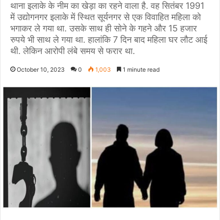
थाना इलाके के नीम का खेड़ा का रहने वाला है. वह सितंबर 1991
में उद्योगनगर इलाके में स्थित सूर्यनगर से एक विवाहित महिला को
भगाकर ले गया था. उसके साथ ही सोने के गहने और 15 हजार
रुपये भी साथ ले गया था. हालांकि 7 दिन बाद महिला घर लौट आई
थी. लेकिन आरोपी लंबे समय से फरार था.
October 10, 2023
0
1,003
1 minute read