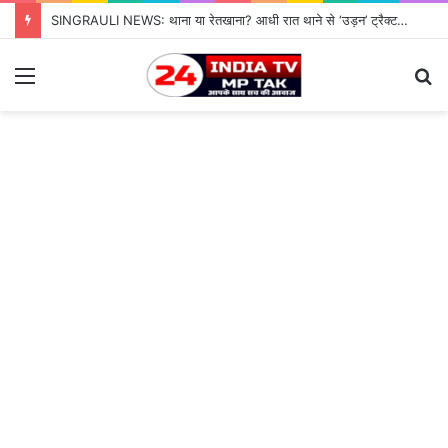
SINGRAULI NEWS: थाना या रेतखाना? आधी रात थाने से ‘उड़न’ ट्रैक्टर, जियावन पुलिस के पहरे में माफिया पास रेत माफिया के आगे नतमस्तक सिस्टम, सुशासन की पोल खोलती जियावन थाने की सनसनीखेज कहानी
Menu
S
fo