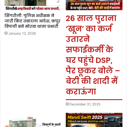
सिंगरौली: पुलिस अधीक्षक ने
26 साल पुराना
जारी किए तबादला आदेश, कपूर
त्रिपाठी बने मोरवा थाना प्रभारी
‘खून’ का कर्ज
January 12, 2026
उतारने
सफाईकर्मी के
घर पहुंचे DSP,
पैर छूकर बोले –
बेटी की शादी मैं
कराऊंगा
December 31, 2025