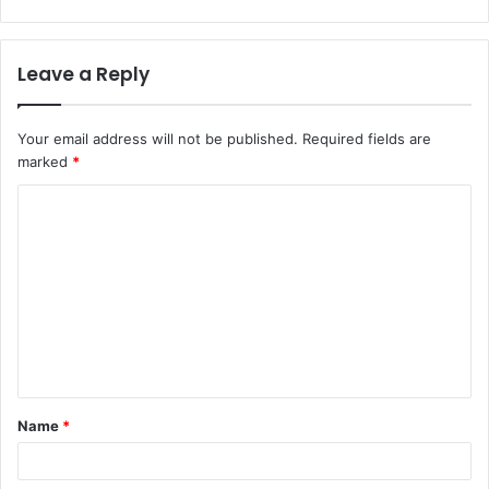
Leave a Reply
Your email address will not be published.
Required fields are
marked
*
C
o
m
m
e
n
t
Name
*
*