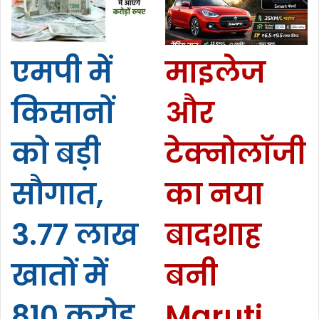
एमपी में
माइलेज
किसानों
और
को बड़ी
टेक्नोलॉजी
सौगात,
का नया
3.77 लाख
बादशाह
खातों में
बनी
810 करोड़
Maruti