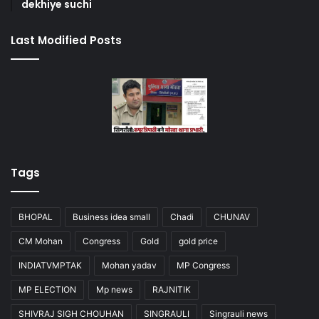
dekhiye suchi
Last Modified Posts
Tags
BHOPAL
Business idea small
Chadi
CHUNAV
CM Mohan
Congress
Gold
gold price
INDIATVMPTAK
Mohan yadav
MP Congress
MP ELECTION
Mp news
RAJNITIK
SHIVRAJ SIGH CHOUHAN
SINGRAULI
Singrauli news