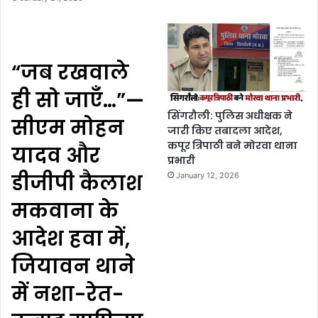
“जब रखवाले
ही सो जाएँ…”—
सिंगरौली: पुलिस अधीक्षक ने
सीएम मोहन
जारी किए तबादला आदेश,
कपूर त्रिपाठी बने मोरवा थाना
यादव और
प्रभारी
डीजीपी कैलाश
January 12, 2026
मकवाना के
आदेश हवा में,
जियावन थाने
में नशा-रेत-