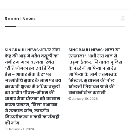
Recent News
SINGRAULI NEWS:आधार सेवा
SINGRAULI NEWS: थाना या
केंद्र की आड़ में अवैध वसूली का
रेतखाना? आधी रात थाने से
गंभीर मामला बरगवां स्थित
‘उड़न’ ट्रैक्टर, जियावन पुलिस
“रीति ऑनलाइन एवं प्रिंटिंग
के पहरे में माफिया पास रेत
प्रेस – आधार सेवा केंद्र” पर
माफिया के आगे नतमस्तक
जन्मतिथि सुधार के नाम पर तय
सिस्टम, सुशासन की पोल
सरकारी शुल्क से अधिक वसूली
खोलती जियावन थाने की
का आरोप पीएम–सीएम की
सनसनीखेज कहानी
आधार सेवा योजना को बदनाम
January 19, 2026
करता प्रकरण, जिला प्रशासन
से तत्काल जांच, लाइसेंस
निरस्तीकरण व कड़ी कार्यवाही
की मांग
January 21, 2026