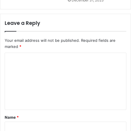
December 31, 2025
Leave a Reply
Your email address will not be published.
Required fields are
marked
*
C
o
m
m
e
n
t
Name
*
*