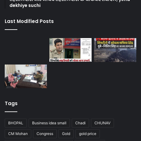
dekhiye suchi
Last Modified Posts
Tags
BHOPAL
Business idea small
Chadi
CHUNAV
CM Mohan
Congress
Gold
gold price