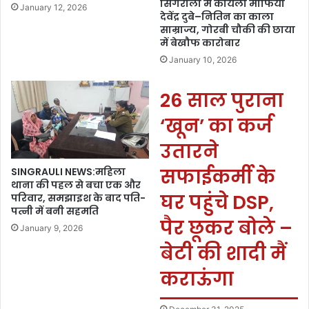
सिंगरौली में कोयला माफिया
January 12, 2026
देवेंद्र दुबे–नितिन का काला
साम्राज्य, गोरबी चौकी की छाया
में बेखौफ कारोबार
January 10, 2026
26 साल पुराना
‘खून’ का कर्ज
उतारने
सफाईकर्मी के
SINGRAULI NEWS:महिला
थाना की पहल से बचा एक और
घर पहुंचे DSP,
परिवार, समझाइश के बाद पति-
पत्नी में बनी सहमति
पैर छूकर बोले –
January 9, 2026
बेटी की शादी मैं
कराऊंगा