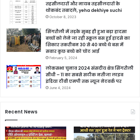
तहसीलदारों और नायब तहसीलदारों के
थोकबंद तबादले, yeha dekhiye suchi
October 8, 2023
सिंगरौली में तड़के सुबह ही हुआ बड़ा हादसा
बच्चों को लेने जा रही स्कूल बस हुई हादसे का
शिकार तकरीबन 30 से 40 बच्चे थे बस में
सवार कुछ बच्चे को चोट आई
February 5, 2024
लोकसभा चुनाव 2024 संसदीय क्षेत्र सिंगरौली
सीधी – 11 का सबसे सटीक नतीजा लाइव
इंडिया टीवी एमपी तक न्यूज नेटवर्क पर
June 4, 2024
Recent News