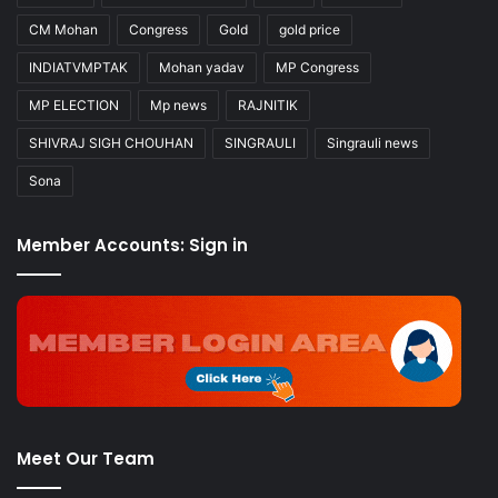
CM Mohan
Congress
Gold
gold price
INDIATVMPTAK
Mohan yadav
MP Congress
MP ELECTION
Mp news
RAJNITIK
SHIVRAJ SIGH CHOUHAN
SINGRAULI
Singrauli news
Sona
Member Accounts: Sign in
Meet Our Team