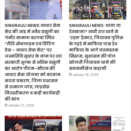
SINGRAULI NEWS:आधार सेवा
SINGRAULI NEWS: थाना या
केंद्र की आड़ में अवैध वसूली का
रेतखाना? आधी रात थाने से
गंभीर मामला बरगवां स्थित
‘उड़न’ ट्रैक्टर, जियावन पुलिस
“रीति ऑनलाइन एवं प्रिंटिंग
के पहरे में माफिया पास रेत
प्रेस – आधार सेवा केंद्र” पर
माफिया के आगे नतमस्तक
जन्मतिथि सुधार के नाम पर तय
सिस्टम, सुशासन की पोल
सरकारी शुल्क से अधिक वसूली
खोलती जियावन थाने की
का आरोप पीएम–सीएम की
सनसनीखेज कहानी
आधार सेवा योजना को बदनाम
January 19, 2026
करता प्रकरण, जिला प्रशासन
से तत्काल जांच, लाइसेंस
निरस्तीकरण व कड़ी कार्यवाही
की मांग
January 21, 2026