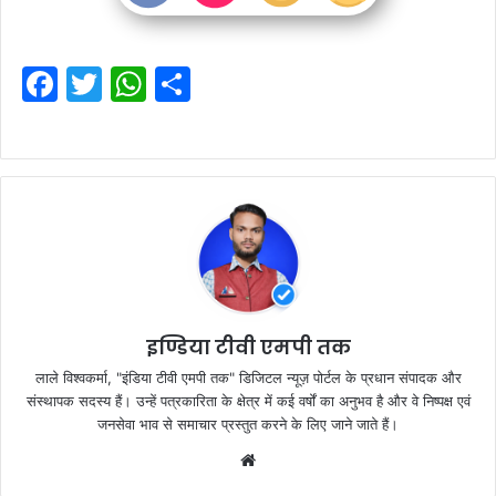
F
T
W
S
a
w
h
h
c
itt
at
ar
e
er
s
e
b
A
o
p
o
p
k
इण्डिया टीवी एमपी तक
लाले विश्वकर्मा, "इंडिया टीवी एमपी तक" डिजिटल न्यूज़ पोर्टल के प्रधान संपादक और
संस्थापक सदस्य हैं। उन्हें पत्रकारिता के क्षेत्र में कई वर्षों का अनुभव है और वे निष्पक्ष एवं
जनसेवा भाव से समाचार प्रस्तुत करने के लिए जाने जाते हैं।
Website