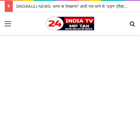
SINGRAULI NEWS: थाना या रेतखाना? आधी रात थाने से ‘उड़न’ ट्रैक्टर, जियावन पुलिस के पहरे में माफिया पास रेत माफिया के आगे नतमस्तक सिस्टम, सुशासन की पोल खोलती जियावन थाने की सनसनीखेज कहानी
Menu
S
fo