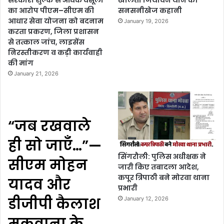
सरकारी शुल्क से अधिक वसूली
खोलती जियावन थाने की
का आरोप पीएम–सीएम की
सनसनीखेज कहानी
आधार सेवा योजना को बदनाम
January 19, 2026
करता प्रकरण, जिला प्रशासन
से तत्काल जांच, लाइसेंस
निरस्तीकरण व कड़ी कार्यवाही
की मांग
January 21, 2026
“जब रखवाले
ही सो जाएँ…”—
सिंगरौली: पुलिस अधीक्षक ने
सीएम मोहन
जारी किए तबादला आदेश,
कपूर त्रिपाठी बने मोरवा थाना
यादव और
प्रभारी
डीजीपी कैलाश
January 12, 2026
मकवाना के