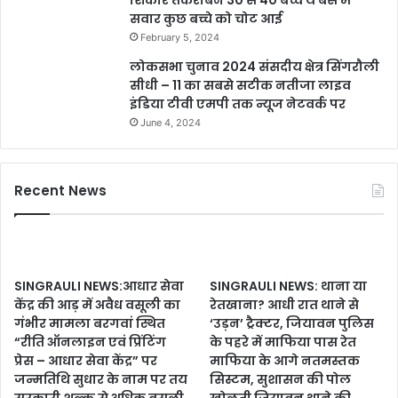
शिकार तकरीबन 30 से 40 बच्चे थे बस में
सवार कुछ बच्चे को चोट आई
February 5, 2024
लोकसभा चुनाव 2024 संसदीय क्षेत्र सिंगरौली
सीधी – 11 का सबसे सटीक नतीजा लाइव
इंडिया टीवी एमपी तक न्यूज नेटवर्क पर
June 4, 2024
Recent News
SINGRAULI NEWS:आधार सेवा
SINGRAULI NEWS: थाना या
केंद्र की आड़ में अवैध वसूली का
रेतखाना? आधी रात थाने से
गंभीर मामला बरगवां स्थित
‘उड़न’ ट्रैक्टर, जियावन पुलिस
“रीति ऑनलाइन एवं प्रिंटिंग
के पहरे में माफिया पास रेत
प्रेस – आधार सेवा केंद्र” पर
माफिया के आगे नतमस्तक
जन्मतिथि सुधार के नाम पर तय
सिस्टम, सुशासन की पोल