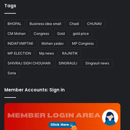
Tags
BHOPAL
Business idea small
Chadi
CHUNAV
CM Mohan
Congress
Gold
gold price
INDIATVMPTAK
Mohan yadav
MP Congress
MP ELECTION
Mp news
RAJNITIK
SHIVRAJ SIGH CHOUHAN
SINGRAULI
Singrauli news
Sona
Member Accounts: Sign in