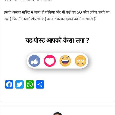
इसके अलावा मार्केट में जल्द ही नोकिया और भी कई नए 5G फोन लॉन्च करने जा
रहा है जिसमें आपको और भी कई दमदार फीचर देखने को मिल सकते हैं.
यह पोस्ट आपको कैसा लगा ?
F
T
W
S
a
w
h
h
c
itt
at
ar
e
er
s
e