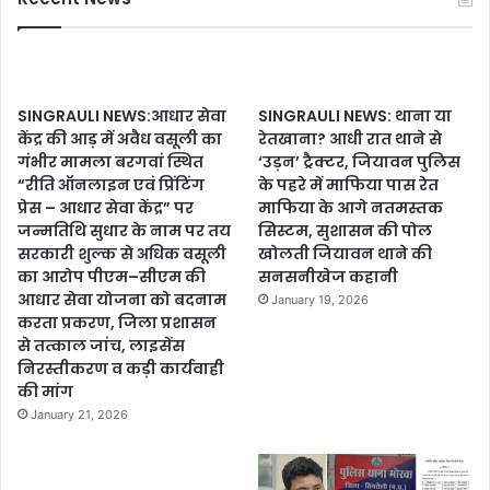
SINGRAULI NEWS:आधार सेवा
SINGRAULI NEWS: थाना या
केंद्र की आड़ में अवैध वसूली का
रेतखाना? आधी रात थाने से
गंभीर मामला बरगवां स्थित
‘उड़न’ ट्रैक्टर, जियावन पुलिस
“रीति ऑनलाइन एवं प्रिंटिंग
के पहरे में माफिया पास रेत
प्रेस – आधार सेवा केंद्र” पर
माफिया के आगे नतमस्तक
जन्मतिथि सुधार के नाम पर तय
सिस्टम, सुशासन की पोल
सरकारी शुल्क से अधिक वसूली
खोलती जियावन थाने की
का आरोप पीएम–सीएम की
सनसनीखेज कहानी
आधार सेवा योजना को बदनाम
January 19, 2026
करता प्रकरण, जिला प्रशासन
से तत्काल जांच, लाइसेंस
निरस्तीकरण व कड़ी कार्यवाही
की मांग
January 21, 2026