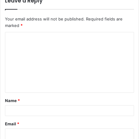
Leave a Reply
Your email address will not be published.
Required fields are
marked
*
C
o
m
m
e
n
t
Name
*
*
Email
*