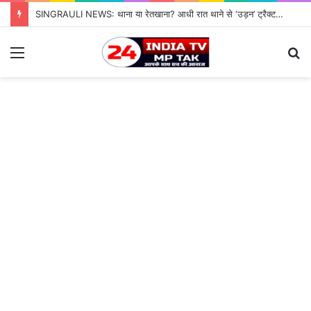
SINGRAULI NEWS: थाना या रेतखाना? आधी रात थाने से ‘उड़न’ ट्रैक्टर, जियावन पुलिस के पहरे में माफिया पास रेत माफिया के आगे नतमस्तक सिस्टम, सुशासन की पोल खोलती जियावन थाने की सनसनीखेज कहानी
Menu
S
fo