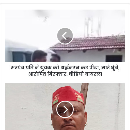
सरपंच पति ने युवक को अर्द्धनग्‍न कर पीटा, मारे घूंसे,
आरोप‍ित गिरफ्तार, वीडियो वायरल।