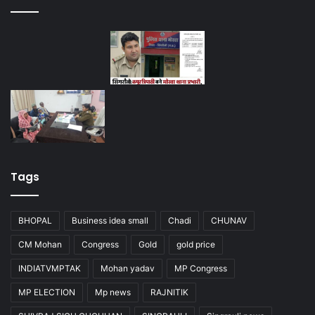
Tags
BHOPAL
Business idea small
Chadi
CHUNAV
CM Mohan
Congress
Gold
gold price
INDIATVMPTAK
Mohan yadav
MP Congress
MP ELECTION
Mp news
RAJNITIK