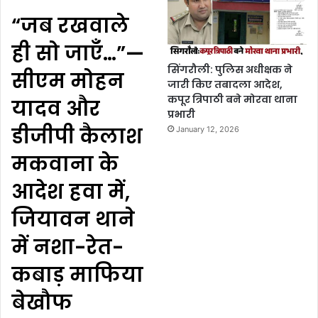
“जब रखवाले
ही सो जाएँ…”—
सिंगरौली: पुलिस अधीक्षक ने
सीएम मोहन
जारी किए तबादला आदेश,
कपूर त्रिपाठी बने मोरवा थाना
यादव और
प्रभारी
डीजीपी कैलाश
January 12, 2026
मकवाना के
आदेश हवा में,
जियावन थाने
में नशा-रेत-
कबाड़ माफिया
बेखौफ