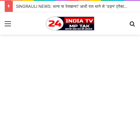
SINGRAULI NEWS: थाना या रेतखाना? आधी रात थाने से ‘उड़न’ ट्रैक्टर, जियावन पुलिस के पहरे में माफिया पास रेत माफिया के आगे नतमस्तक सिस्टम, सुशासन की पोल खोलती जियावन थाने की सनसनीखेज कहानी
Menu
S
fo