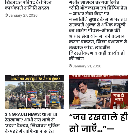
शिकायत परिषद के जिला
गंभीर मामला बरगवां स्थित
कार्यकारी समिति सदस्य
“रीति ऑनलाइन एवं प्रिंटिंग प्रेस
– आधार सेवा केंद्र” पर
January 27, 2026
जन्मतिथि सुधार के नाम पर तय
सरकारी शुल्क से अधिक वसूली
का आरोप पीएम–सीएम की
आधार सेवा योजना को बदनाम
करता प्रकरण, जिला प्रशासन से
तत्काल जांच, लाइसेंस
निरस्तीकरण व कड़ी कार्यवाही
की मांग
January 21, 2026
SINGRAULI NEWS: थाना या
“जब रखवाले ही
रेतखाना? आधी रात थाने से
‘उड़न’ ट्रैक्टर, जियावन पुलिस
सो जाएँ…”—
के पहरे में माफिया पास रेत