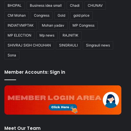
BHOPAL
Business idea small
Chadi
CHUNAV
CM Mohan
Congress
Gold
gold price
INDIATVMPTAK
Mohan yadav
MP Congress
MP ELECTION
Mp news
RAJNITIK
SHIVRAJ SIGH CHOUHAN
SINGRAULI
Singrauli news
Sona
Member Accounts: Sign in
Meet Our Team