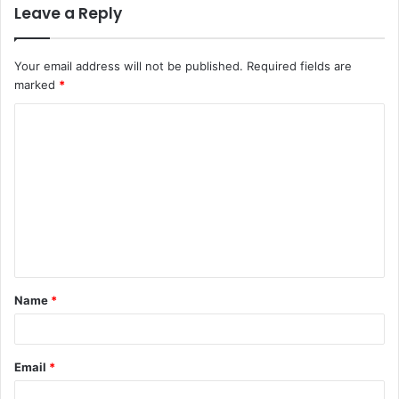
Leave a Reply
Your email address will not be published.
Required fields are
marked
*
C
o
m
m
e
n
t
Name
*
*
Email
*