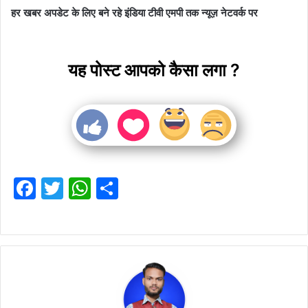
हर खबर अपडेट के लिए बने रहे इंडिया टीवी एमपी तक न्यूज़ नेटवर्क पर
यह पोस्ट आपको कैसा लगा ?
F
T
W
S
a
w
h
h
c
itt
at
ar
e
er
s
e
b
A
o
p