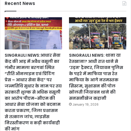
Recent News
SINGRAULI NEWS:आधार सेवा
SINGRAULI NEWS: थाना या
केंद्र की आड़ में अवैध वसूली का
रेतखाना? आधी रात थाने से
गंभीर मामला बरगवां स्थित
‘उड़न’ ट्रैक्टर, जियावन पुलिस
“रीति ऑनलाइन एवं प्रिंटिंग
के पहरे में माफिया पास रेत
प्रेस – आधार सेवा केंद्र” पर
माफिया के आगे नतमस्तक
जन्मतिथि सुधार के नाम पर तय
सिस्टम, सुशासन की पोल
सरकारी शुल्क से अधिक वसूली
खोलती जियावन थाने की
का आरोप पीएम–सीएम की
सनसनीखेज कहानी
आधार सेवा योजना को बदनाम
January 19, 2026
करता प्रकरण, जिला प्रशासन
से तत्काल जांच, लाइसेंस
निरस्तीकरण व कड़ी कार्यवाही
की मांग