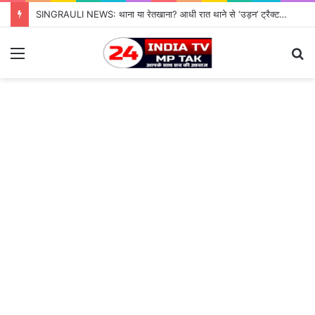
SINGRAULI NEWS: थाना या रेतखाना? आधी रात थाने से ‘उड़न’ ट्रैक्टर, जियावन पुलिस के पहरे में माफिया पास रेत माफिया के आगे नतमस्तक सिस्टम, सुशासन की पोल खोलती जियावन थाने की सनसनीखेज कहानी
Menu
S
fo