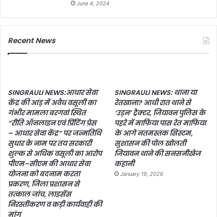
June 4, 2024
Recent News
SINGRAULI NEWS:आधार सेवा
SINGRAULI NEWS: थाना या
केंद्र की आड़ में अवैध वसूली का
रेतखाना? आधी रात थाने से
गंभीर मामला बरगवां स्थित
‘उड़न’ ट्रैक्टर, जियावन पुलिस के
“रीति ऑनलाइन एवं प्रिंटिंग प्रेस
पहरे में माफिया पास रेत माफिया
– आधार सेवा केंद्र” पर जन्मतिथि
के आगे नतमस्तक सिस्टम,
सुधार के नाम पर तय सरकारी
सुशासन की पोल खोलती
शुल्क से अधिक वसूली का आरोप
जियावन थाने की सनसनीखेज
पीएम–सीएम की आधार सेवा
कहानी
योजना को बदनाम करता
January 19, 2026
प्रकरण, जिला प्रशासन से
तत्काल जांच, लाइसेंस
निरस्तीकरण व कड़ी कार्यवाही की
मांग