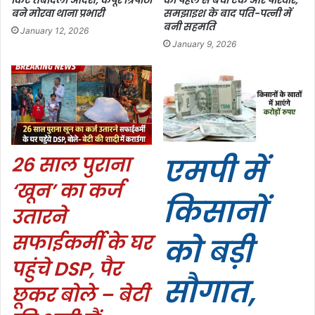
बने मोरवा थाना प्रभारी
समझाइश के बाद पति-पत्नी में
बनी सहमति
January 12, 2026
January 9, 2026
26 साल पुराना
एमपी में
‘खून’ का कर्ज
किसानों
उतारने
सफाईकर्मी के घर
को बड़ी
पहुंचे DSP, पैर
सौगात,
छूकर बोले – बेटी