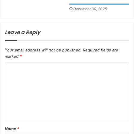
December 30, 2025
Leave a Reply
Your email address will not be published.
Required fields are
marked
*
C
o
m
m
e
n
t
Name
*
*