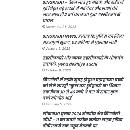
SINGRAULI – वैढन जाते हुए बाइक और हाईवे में
हुई भिड़ंत बड़े हादसे में गई देवर और भाभी की
जान साथ ही 2 वर्ष का बच्चा हुआ गम्भीर रूप से
घायल
November 26, 2023
SINGRAULI NEWS: हत्याकांड: पुलिस को मिला
महत्वपूर्ण सुराग, 03 संदिग्ध से पूछताछ जारी
January 5, 2025
तहसीलदारों और नायब तहसीलदारों के थोकबंद
तबादले, yeha dekhiye suchi
October 8, 2023
सिंगरौली में तड़के सुबह ही हुआ बड़ा हादसा बच्चों
को लेने जा रही स्कूल बस हुई हादसे का शिकार
तकरीबन 30 से 40 बच्चे थे बस में सवार कुछ
बच्चे को चोट आई
February 5, 2024
लोकसभा चुनाव 2024 संसदीय क्षेत्र सिंगरौली
सीधी – 11 का सबसे सटीक नतीजा लाइव इंडिया
टीवी एमपी तक न्यूज नेटवर्क पर