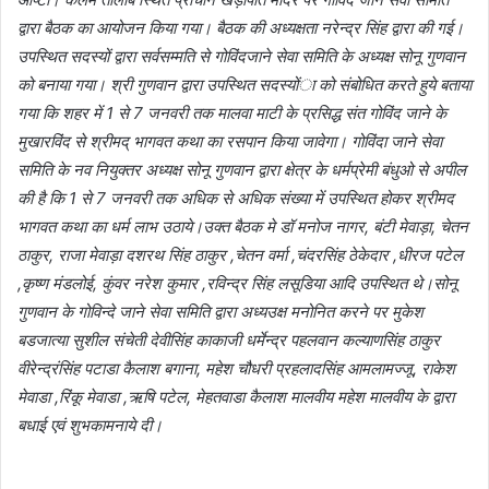
द्वारा बैठक का आयोजन किया गया। बैठक की अध्यक्षता नरेन्द्र सिंह द्वारा की गई।
उपस्थित सदस्यों द्वारा सर्वसम्मति से गोविंदजाने सेवा समिति के अध्यक्ष सोनू गुणवान
को बनाया गया। श्री गुणवान द्वारा उपस्थित सदस्योंा को संबोधित करते हुये बताया
गया कि शहर में 1 से 7 जनवरी तक मालवा माटी के प्रसिद्ध संत गोविंद जाने के
मुखारविंद से श्रीमद् भागवत कथा का रसपान किया जावेगा। गोविंदा जाने सेवा
समिति के नव नियुक्तर अध्यक्ष सोनू गुणवान द्वारा क्षेत्र के धर्मप्रेमी बंधुओ से अपील
की है कि 1 से 7 जनवरी तक अधिक से अधिक संख्या में उपस्थित होकर श्रीमद
भागवत कथा का धर्म लाभ उठाये।उक्त बैठक मे डॉ मनोज नागर, बंटी मेवाड़ा, चेतन
ठाकुर, राजा मेवाड़ा दशरथ सिंह ठाकुर ,चेतन वर्मा ,चंदरसिंह ठेकेदार ,धीरज पटेल
,कृष्ण मंडलोई, कुंवर नरेश कुमार ,रविन्द्र सिंह लसूडिया आदि उपस्थित थे।सोनू
गुणवान के गोविन्दे जाने सेवा समिति द्वारा अध्यउक्ष मनोनित करने पर मुकेश
बडजात्या सुशील संचेती देवीसिंह काकाजी धर्मेन्द्र पहलवान कल्याणसिंह ठाकुर
वीरेन्द्रंसिंह पटाडा कैलाश बगाना, महेश चौधरी प्रहलादसिंह आमलामज्जू, राकेश
मेवाडा ,रिंकू मेवाडा ,ऋषि पटेल, मेहतवाडा कैलाश मालवीय महेश मालवीय के द्वारा
बधाई एवं शुभकामनाये दी।