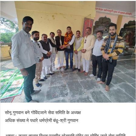
सोनू गुणवान बने गोविंदजाने सेवा समिति के अध्यक्ष
अधिक संख्या मे पधारे धर्मप्रेमी बंधु़-श्री गुणवान
आष्टा। कलम तालाब स्थित प्राचीन खेड़ापति मंदिर पर गोविंद जाने सेवा समिति