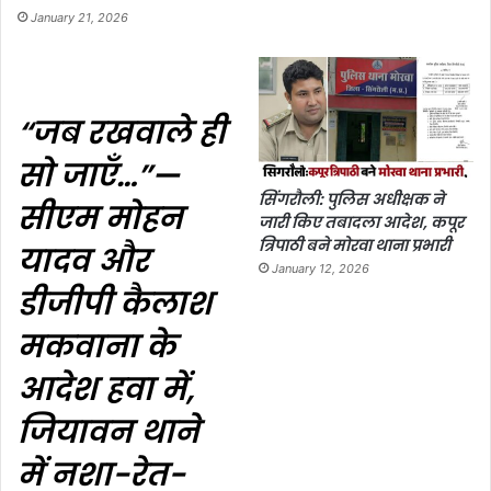
January 21, 2026
“जब रखवाले ही
सो जाएँ…”—
सिंगरौली: पुलिस अधीक्षक ने
सीएम मोहन
जारी किए तबादला आदेश, कपूर
त्रिपाठी बने मोरवा थाना प्रभारी
यादव और
January 12, 2026
डीजीपी कैलाश
मकवाना के
आदेश हवा में,
जियावन थाने
में नशा-रेत-