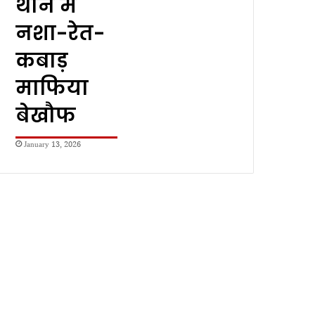
थाने में
नशा-रेत-
कबाड़
माफिया
बेखौफ
January 13, 2026