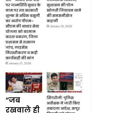
पर जन्मतिथि सुधार के
सुशासन की पोल
नाम पर तय सरकारी
खोलती जियावन थाने
शुल्क से अधिक वसूली
की सनसनीखेज
का आरोप पीएम–
कहानी
सीएम की आधार सेवा
January 19, 2026
योजना को बदनाम
करता प्रकरण, जिला
प्रशासन से तत्काल
जांच, लाइसेंस
निरस्तीकरण व कड़ी
कार्यवाही की मांग
January 21, 2026
“जब
सिंगरौली: पुलिस
अधीक्षक ने जारी किए
रखवाले ही
तबादला आदेश, कपूर