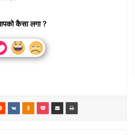
आपको कैसा लगा ?
erest
Reddit
VKontakte
Odnoklassniki
Pocket
Share via Email
Print