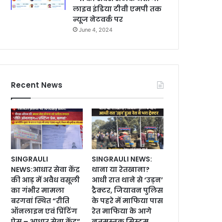
लाइव इंडिया टीवी एमपी तक
न्यूज नेटवर्क पर
June 4, 2024
Recent News
SINGRAULI
SINGRAULI NEWS:
NEWS:आधार सेवा केंद्र
थाना या रेतखाना?
की आड़ में अवैध वसूली
आधी रात थाने से ‘उड़न’
का गंभीर मामला
ट्रैक्टर, जियावन पुलिस
बरगवां स्थित “रीति
के पहरे में माफिया पास
ऑनलाइन एवं प्रिंटिंग
रेत माफिया के आगे
प्रेस – आधार सेवा केंद्र”
नतमस्तक सिस्टम,